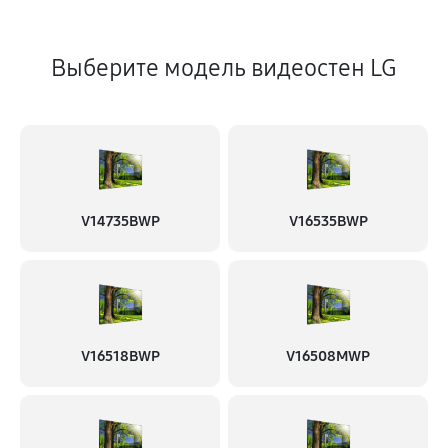
Выберите модель видеостен LG
V14735BWP
V16535BWP
V16518BWP
V16508MWP