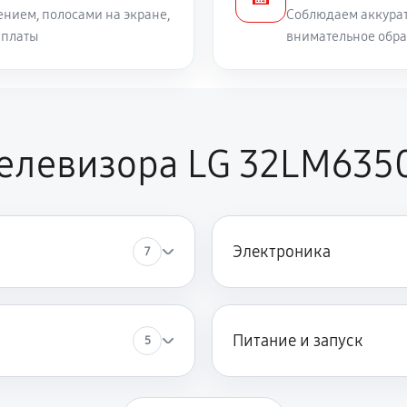
нием, полосами на экране,
Соблюдаем аккурат
 платы
внимательное обра
780 руб
LG 32LM6350PLA
780 руб
телевизора LG 32LM635
980 руб
780 руб
Электроника
7
1040 руб
влаги
Питание и запуск
5
1170 руб
ки