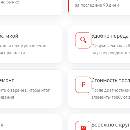
 на рынке
за последние 90 дней
850 руб
980 руб
32LM6350PLA
остикой
Удобно передат
🔍
ние и плату управления,
Оформляем заказ б
еисправности
980 руб
пауз переводим те
1170 руб
гнала
емонт
Стоимость посл
₽
нтию заранее, чтобы итог
После диагностики
1040 руб
 LG 32LM6350PLA
живания
элементы требуют 
780 руб
ия
Бережно с кру
💾
980 руб
 LG 32LM6350PLA