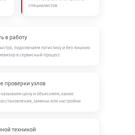
специалистов
60 минут
Заказать
60 минут
Заказать
ь в работу
ыстро, подключаем логистику и без лишних
левизор в сервисный процесс
60 минут
Заказать
60 минут
Заказать
е проверки узлов
 называем цену и объясняем, какие
60 минут
Заказать
восстановления, замены или настройки
60 минут
Заказать
пной техникой
60 минут
Заказать