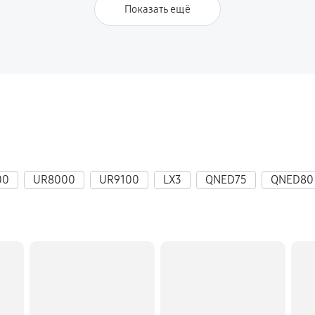
Показать ещё
00
UR8000
UR9100
LX3
QNED75
QNED80