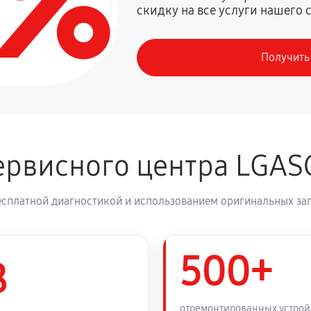
0%
скидку на все услуги нашего 
780 руб
Получить
850 руб
LG 32LM6350PLA
650 руб
рвисного центра LGAS
980 руб
есплатной диагностикой и использованием оригинальных зап
1370 руб
ьтиконтроллера)
500+
980 руб
 32LM6350PLA
8
590 руб
отремонтированных устрой