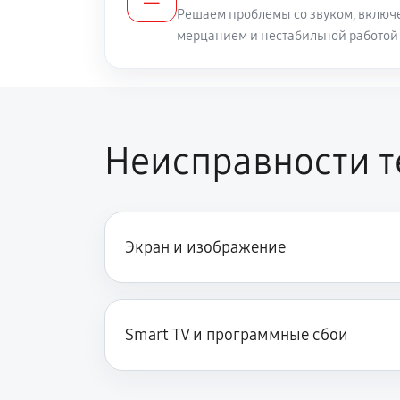
Решаем проблемы со звуком, включе
мерцанием и нестабильной работой
Замена разъема AUX телевизора 
Замена SCART-разъема
Неисправности 
Замена шнура питания
Замена разъема питания
Экран и изображение
Восстановление после попадания 
Smart TV и программные сбои
Замена трансформаторов подсвет