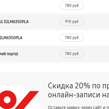
780 руб
910 руб
 LG 32LM6350PLA
780 руб
 32LM6350PLA
780 руб
лей порта)
650 руб
LG 32LM6350PLA
Скидка 20% по п
1170 руб
LG 32LM6350PLA
онлайн-записи на
590 руб
Оставьте заявку через сайт и