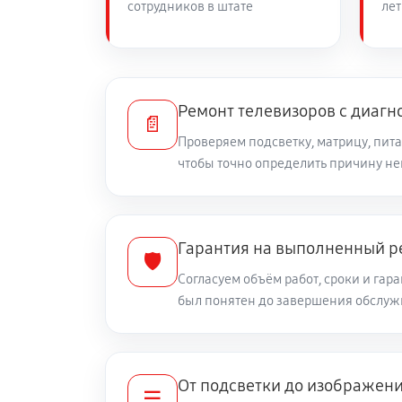
сотрудников в штате
лет
Замена сигнальной платы
Замена резистора телевизора LG 
Ремонт телевизоров с диагн
📄
Проверяем подсветку, матрицу, пита
чтобы точно определить причину н
Замена предохранителя
Замена платы обработки видеоси
Гарантия на выполненный р
🛡️
Согласуем объём работ, сроки и гара
Замена конденсатора телевизора
был понятен до завершения обслу
Замена кнопок управления
От подсветки до изображен
☰
Замена ИК-приемника телевизора