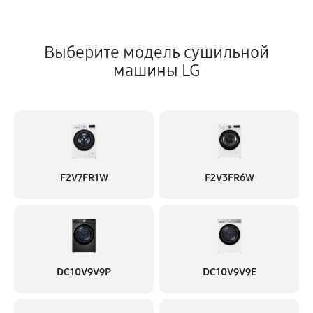
Выберите модель сушильной
машины LG
F2V7FR1W
F2V3FR6W
DC10V9V9P
DC10V9V9E