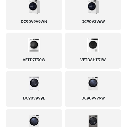
DC90V9V9WN
DC90V3V6W
VFTD7T30W
VFTD8HT31W
DC90V9V9E
DC90V9V9W