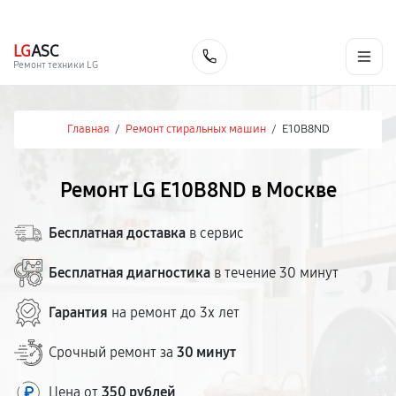
г. Москва
Ежедневно, с 08:00 до 23:00
+7 (495) 067-73-68
LG
ASC
Заказать
Ремонт техники LG
Главная
/
Ремонт стиральных машин
/
E10B8ND
Ремонт LG E10B8ND в Москве
Бесплатная доставка
в сервис
Бесплатная диагностика
в течение 30 минут
Гарантия
на ремонт до 3х лет
Срочный ремонт за
30 минут
Цена от
350 рублей