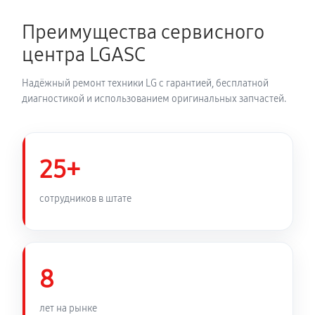
Преимущества сервисного
Замена УБЛ стиральной машины LG E10B8ND
центра LGASC
720 руб
60 минут
Надёжный ремонт техники LG с гарантией, бесплатной
Замена циркуляционного насоса
диагностикой и использованием оригинальных запчастей.
1170 руб
60 минут
Замена сливного шланга
25+
650 руб
60 минут
сотрудников в штате
Замена сливного насоса
1010 руб
60 минут
Замена прессостата стиральной машины LG
8
E10B8ND
1010 руб
60 минут
лет на рынке