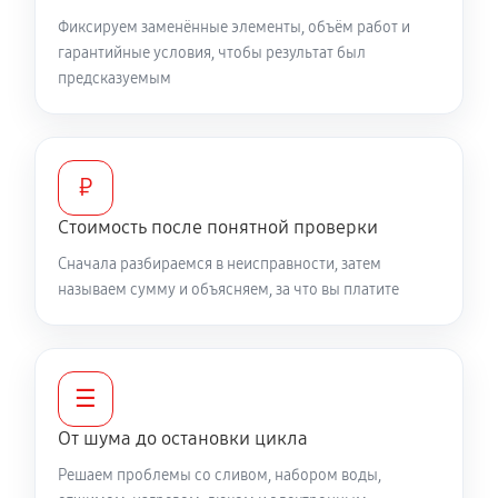
Фиксируем заменённые элементы, объём работ и
Замена мотора вентилятора сушки
гарантийные условия, чтобы результат был
предсказуемым
1040 руб
60 минут
Замена верхнего противовеса
1040 руб
60 минут
₽
Стоимость после понятной проверки
Замена нижнего противовеса
Сначала разбираемся в неисправности, затем
2240 руб
60 минут
называем сумму и объясняем, за что вы платите
Замена бака стиральной машины LG E10B8ND
2240 руб
60 минут
☰
Замена опоры бака стиральной машины LG
От шума до остановки цикла
E10B8ND
1820 руб
60 минут
Решаем проблемы со сливом, набором воды,