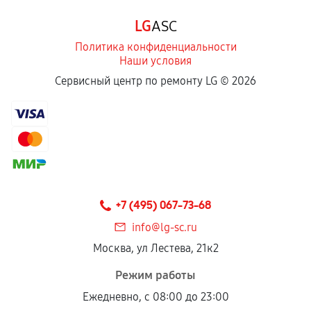
Программные сбои, если это не указано в
LG
ASC
отдельных условиях.
Политика конфиденциальности
Наши условия
Если комплектующие куплены
Сервисный центр по ремонту LG ©
2026
самостоятельно
Гарантия на выполненные работы может
сохраняться полностью или частично, если
соблюдены следующие условия:
Предоставленные детали подходят по
техническим параметрам и не имеют внешних
+7 (495) 067-73-68
дефектов.
info@lg-sc.ru
Установка была выполнена нашим сервисным
Москва, ул Лестева, 21к2
центром.
При этом гарантия на сами комплектующие
Режим работы
остается на стороне производителя или
Ежедневно, с 08:00 до 23:00
продавца. За качество сторонних деталей