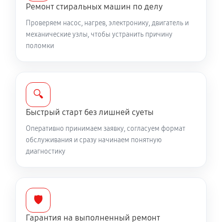
Замена жгута электропроводки
Ремонт стиральных машин по делу
810 руб
60 минут
Проверяем насос, нагрев, электронику, двигатель и
механические узлы, чтобы устранить причину
Замена сетевого фильтра
поломки
780 руб
60 минут
Чистка сливного фильтра
🔍
550 руб
60 минут
Быстрый старт без лишней суеты
Чистка разбрызгивателя
Оперативно принимаем заявку, согласуем формат
650 руб
60 минут
обслуживания и сразу начинаем понятную
диагностику
Чистка заливного фильтра-сеточки
550 руб
60 минут
🛡️
Ремонт или замена петли двери
Гарантия на выполненный ремонт
650 руб
60 минут