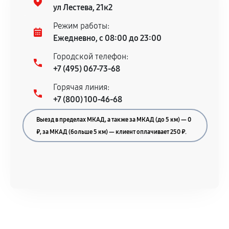
гарантийного срока.
ул Лестева, 21к2
Несоответствие комплектующей заявленным
Режим работы:
техническим характеристикам.
Ежедневно, с 08:00 до 23:00
Городской телефон:
+7 (495) 067-73-68
Документы для подтверждения
Горячая линия:
гарантии
+7 (800) 100-46-68
Гарантийный талон.
Выезд в пределах МКАД, а также за МКАД (до 5 км) — 0
Акт выполненных работ с датой, перечнем
₽, за МКАД (больше 5 км) — клиент оплачивает 250 ₽.
услуг и сроком гарантии.
Документы на установленные комплектующие
и кассовый чек.
Расширенная гарантия