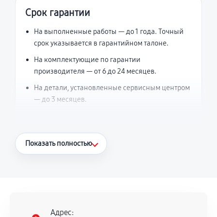
Срок гарантии
На выполненные работы — до 1 года. Точный
срок указывается в гарантийном талоне.
На комплектующие по гарантии
производителя — от 6 до 24 месяцев.
На детали, установленные сервисным центром
— до 3 месяцев.
Что считается гарантийным случаем
Показать полностью
Повторное возникновение неисправности,
напрямую связанной с выполненным
ремонтом.
Поломка установленной детали при
нормальной эксплуатации в течение
Адрес: