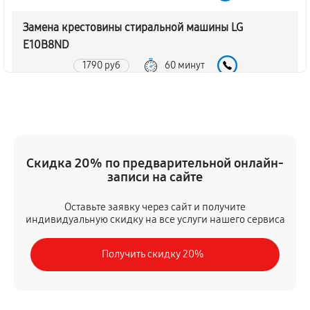
Замена крестовины стиральной машины LG
E10B8ND
1790 руб
60 минут
Корпусный ремонт (замена резинок, креплений,
кнопок)
550 руб
60 минут
Скидка 20% по предварительной онлайн-
Ремонт платы управления (восстановление)
записи на сайте
1590 руб
60 минут
Оставьте заявку через сайт и получите
индивидуальную скидку на все услуги нашего сервиса
Замена блока управления
1170 руб
60 минут
Получить скидку 20%
Ремонт/замена датчика температуры
720 руб
60 минут