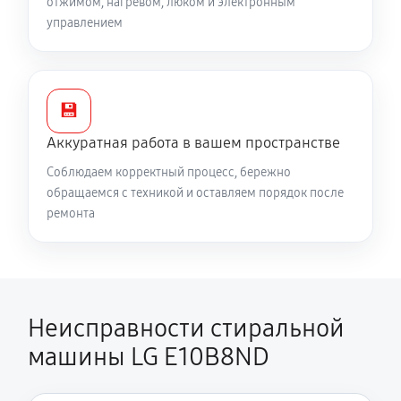
отжимом, нагревом, люком и электронным
управлением
Ремонт аквастопа стиральной машины LG E10B8ND
1170 руб
60 минут
Замена селектора программ
💾
1170 руб
60 минут
Аккуратная работа в вашем пространстве
Соблюдаем корректный процесс, бережно
Замена шторок барабана
обращаемся с техникой и оставляем порядок после
1140 руб
60 минут
ремонта
Замена пружин стиральной машины LG E10B8ND
1140 руб
60 минут
Неисправности стиральной
Замена заливного клапана
810 руб
60 минут
машины LG E10B8ND