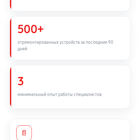
Замена заливного шланга
490 руб
60 минут
500+
Замена мотора стиральной машины LG E10B8ND
отремонтированных устройств за последние 90
1170 руб
60 минут
дней
Ремонт или замена дозатора моющих средств
490 руб
60 минут
3
Замена шкива барабана
минимальный опыт работы специалистов
1010 руб
60 минут
Ремонт или замена патрубка
810 руб
60 минут
📄