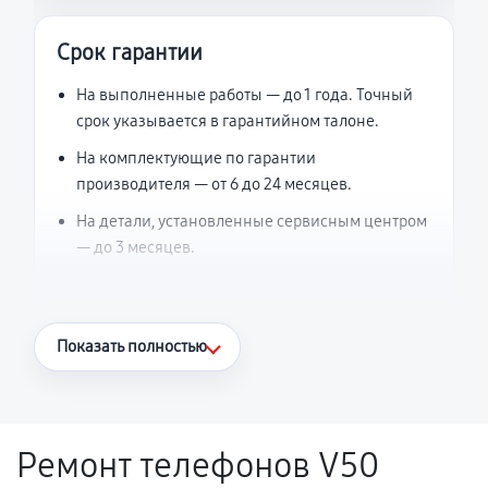
Срок гарантии
На выполненные работы — до 1 года. Точный
срок указывается в гарантийном талоне.
На комплектующие по гарантии
производителя — от 6 до 24 месяцев.
На детали, установленные сервисным центром
— до 3 месяцев.
Что считается гарантийным случаем
Показать полностью
Повторное возникновение неисправности,
напрямую связанной с выполненным
ремонтом.
Ремонт телефонов V50
Поломка установленной детали при