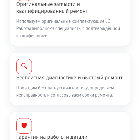
Оригинальные запчасти и
570 руб
60 минут
квалифицированный ремонт
Ремонт Wi-Fi модуля телефона LG V50 ThinQ 5G
Используем оригинальные комплектующие LG.
Работы выполняют специалисты с подтверждённой
570 руб
60 минут
квалификацией.
Замена микросхемы GPS
720 руб
60 минут
🔍
Замена микросхемы питания
Бесплатная диагностика и быстрый ремонт
720 руб
60 минут
Проводим бесплатную диагностику, определяем
неисправность и согласовываем сроки ремонта.
Замена GPS модуля телефона LG V50 ThinQ 5G
570 руб
60 минут
Ремонт аккумулятора телефона LG V50 ThinQ 5G
🛡️
360 руб
30 минут
Гарантия на работы и детали