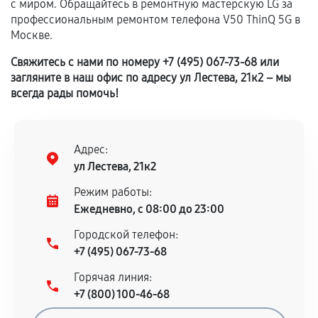
с миром. Обращайтесь в ремонтную мастерскую LG за
продавца. За качество сторонних деталей
профессиональным ремонтом телефона V50 ThinQ 5G в
сервисный центр ответственности не несет.
Москве.
Свяжитесь с нами по номеру +7 (495) 067-73-68 или
загляните в наш офис по адресу ул Лестева, 21к2 – мы
всегда рады помочь!
Адрес:
ул Лестева, 21к2
Режим работы:
Ежедневно, с 08:00 до 23:00
Городской телефон:
+7 (495) 067-73-68
Горячая линия:
+7 (800) 100-46-68