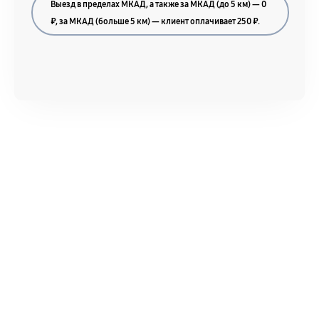
Выезд в пределах МКАД, а также за МКАД (до 5 км) — 0
₽, за МКАД (больше 5 км) — клиент оплачивает 250 ₽.