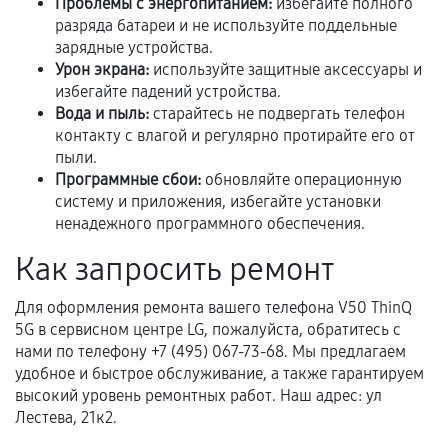
Проблемы с энергопитанием:
избегайте полного
разряда батареи и не используйте поддельные
В некоторых случаях возможно оформление
зарядные устройства.
расширенной гарантии. Стоимость, сроки и
Урон экрана:
используйте защитные аксессуары и
условия продления согласовываются отдельно и
избегайте падений устройства.
фиксируются в документах.
Вода и пыль:
старайтесь не подвергать телефон
контакту с влагой и регулярно протирайте его от
пыли.
Программные сбои:
обновляйте операционную
Когда гарантия не действует
систему и приложения, избегайте установки
ненадежного программного обеспечения.
Нарушение правил эксплуатации,
механические повреждения, попадание влаги,
Как запросить ремонт
перегрев, коррозия.
Для оформления ремонта вашего телефона V50 ThinQ
Самостоятельный ремонт или вмешательство
5G в сервисном центре LG, пожалуйста, обратитесь с
третьих лиц.
нами по телефону +7 (495) 067-73-68. Мы предлагаем
Естественный износ деталей, если иное не
удобное и быстрое обслуживание, а также гарантируем
предусмотрено отдельно.
высокий уровень ремонтных работ. Наш адрес: ул
Лестева, 21к2.
Обращение после окончания гарантийного
срока.