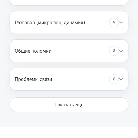
Замена микросхемы управления
720 руб
60 минут
Разговор (микрофон, динамик)
9
Замена микросхемы зарядки
720 руб
60 минут
Общие поломки
8
Ремонт мембраны телефона LG V50 ThinQ 5G
360 руб
30 минут
Проблемы связи
8
Ремонт экрана телефона LG V50 ThinQ 5G
720 руб
60 минут
Показать ещё
Замена кнопки питания
360 руб
30 минут
Замена NFC модуля телефона LG V50 ThinQ 5G