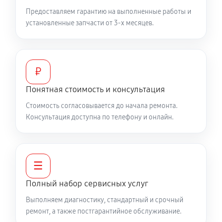
Предоставляем гарантию на выполненные работы и
Ремонт задней крышки
установленные запчасти от 3-х месяцев.
360 руб
30 минут
Ремонт Bluetooth модуля
570 руб
45 минут
₽
Понятная стоимость и консультация
Замена микросхемы Wi-Fi
Стоимость согласовывается до начала ремонта.
720 руб
60 минут
Консультация доступна по телефону и онлайн.
Ремонт антенны телефона LG V50 ThinQ 5G
570 руб
45 минут
☰
Ремонт вибромотора телефона LG V50 ThinQ 5G
Полный набор сервисных услуг
360 руб
30 минут
Выполняем диагностику, стандартный и срочный
ремонт, а также постгарантийное обслуживание.
Ремонт SIM-карты телефона LG V50 ThinQ 5G