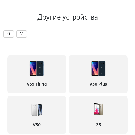
570 руб
45 минут
Другие устройства
Ремонт микросхемы NFC
720 руб
60 минут
G
V
Замена разъема наушников
570 руб
45 минут
Замена микрофона телефона LG V50 ThinQ 5G
360 руб
30 минут
V35 Thinq
V30 Plus
V30
G3