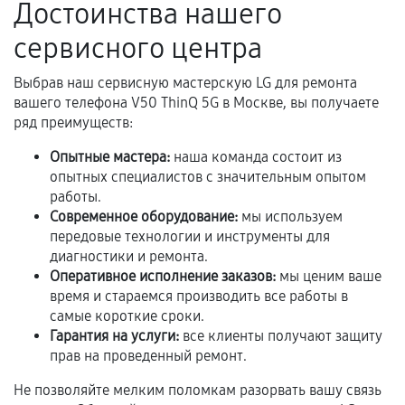
Достоинства нашего
Программные сбои, если это не указано в
сервисного центра
отдельных условиях.
Выбрав наш сервисную мастерскую LG для ремонта
вашего телефона V50 ThinQ 5G в Москве, вы получаете
ряд преимуществ:
Если комплектующие куплены
самостоятельно
Опытные мастера:
наша команда состоит из
опытных специалистов с значительным опытом
Гарантия на выполненные работы может
работы.
сохраняться полностью или частично, если
Современное оборудование:
мы используем
соблюдены следующие условия:
передовые технологии и инструменты для
Предоставленные детали подходят по
диагностики и ремонта.
техническим параметрам и не имеют внешних
Оперативное исполнение заказов:
мы ценим ваше
время и стараемся производить все работы в
дефектов.
самые короткие сроки.
Установка была выполнена нашим сервисным
Гарантия на услуги:
все клиенты получают защиту
центром.
прав на проведенный ремонт.
При этом гарантия на сами комплектующие
Не позволяйте мелким поломкам разорвать вашу связь
остается на стороне производителя или