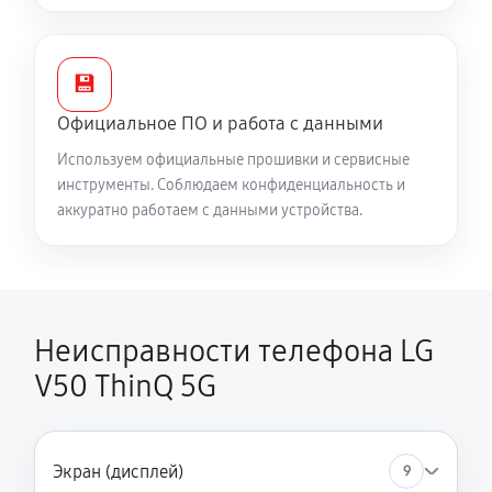
360 руб
30 минут
Замена Bluetooth модуля
💾
570 руб
45 минут
Официальное ПО и работа с данными
Используем официальные прошивки и сервисные
Ремонт микросхемы Wi-Fi
инструменты. Соблюдаем конфиденциальность и
720 руб
60 минут
аккуратно работаем с данными устройства.
Ремонт микросхемы управления
720 руб
60 минут
Неисправности телефона LG
Замена SIM-карты телефона LG V50 ThinQ 5G
V50 ThinQ 5G
360 руб
30 минут
Замена микросхемы NFC
Экран (дисплей)
720 руб
60 минут
9