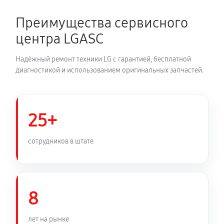
360 руб
45 минут
Преимущества сервисного
Ремонт разъема наушников
центра LGASC
570 руб
45 минут
Надёжный ремонт техники LG с гарантией, бесплатной
Замена вибромотора телефона LG V50 ThinQ 5G
диагностикой и использованием оригинальных запчастей.
360 руб
30 минут
Замена разъема SIM-карты
25+
570 руб
45 минут
сотрудников в штате
Ремонт GPS модуля телефона LG V50 ThinQ 5G
570 руб
60 минут
8
Ремонт кнопки питания
360 руб
30 минут
лет на рынке