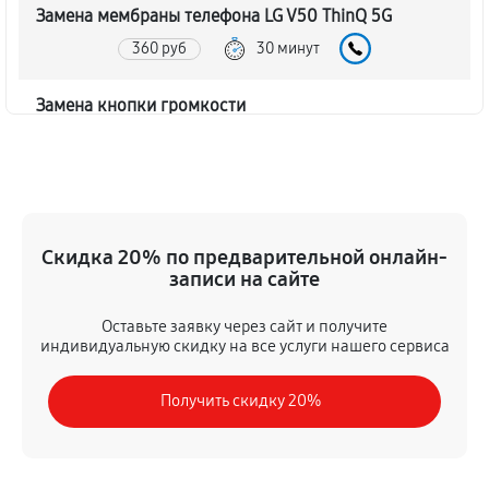
Замена мембраны телефона LG V50 ThinQ 5G
360 руб
30 минут
Замена кнопки громкости
360 руб
30 минут
Замена динамика телефона LG V50 ThinQ 5G
360 руб
30 минут
Скидка 20% по предварительной онлайн-
записи на сайте
Замена экрана телефона LG V50 ThinQ 5G
720 руб
60 минут
Оставьте заявку через сайт и получите
индивидуальную скидку на все услуги нашего сервиса
Замена разъема зарядки
Получить скидку 20%
360 руб
45 минут
Ремонт разъема зарядки