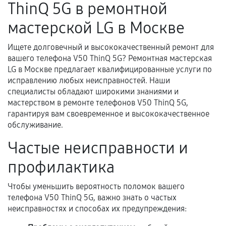
ThinQ 5G в ремонтной
нормальной эксплуатации в течение
гарантийного срока.
мастерской LG в Москве
Несоответствие комплектующей заявленным
техническим характеристикам.
Ищете долговечный и высококачественный ремонт для
вашего телефона V50 ThinQ 5G? Ремонтная мастерская
LG в Москве предлагает квалифицированные услуги по
исправлению любых неисправностей. Наши
Документы для подтверждения
специалисты обладают широкими знаниями и
гарантии
мастерством в ремонте телефонов V50 ThinQ 5G,
гарантируя вам своевременное и высококачественное
Гарантийный талон.
обслуживание.
Акт выполненных работ с датой, перечнем
Частые неисправности и
услуг и сроком гарантии.
профилактика
Документы на установленные комплектующие
и кассовый чек.
Чтобы уменьшить вероятность поломок вашего
телефона V50 ThinQ 5G, важно знать о частых
неисправностях и способах их предупреждения:
Расширенная гарантия