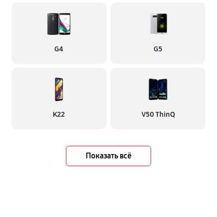
G4
G5
K22
V50 ThinQ
Показать всё