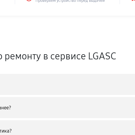
Проверяем устройство перед выдачей
о ремонту в сервисе LGASC
анее?
тика?