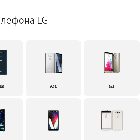
елефона LG
us
V30
G3