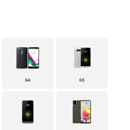
G4
G5