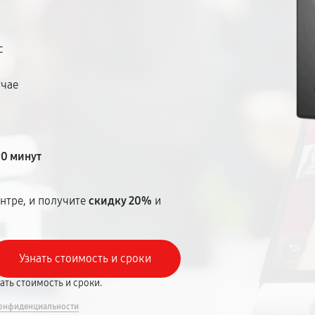
с
учае
т
90 минут
нтре, и получите
скидку 20%
и
вать стоимость и сроки.
онфиденциальности