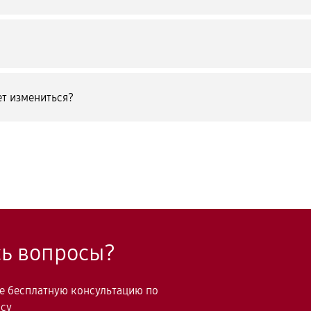
т измениться?
сь вопросы?
те бесплатную консультацию по
осу