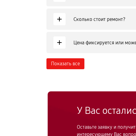
+
Сколько стоит ремонт?
+
Цена фиксируется или може
Показать все
У Вас остали
Оставьте заявку и получи
интересующему Вас вопр