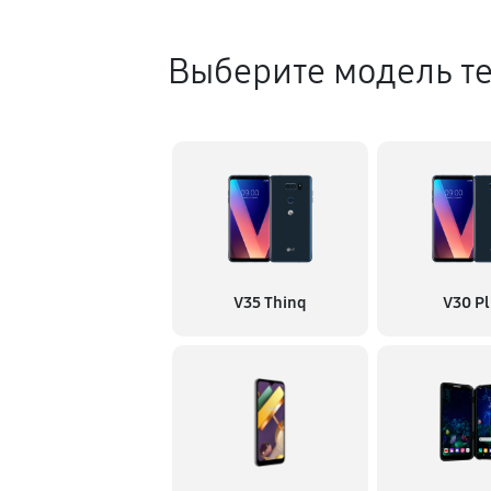
Выберите модель т
V35 Thinq
V30 Pl