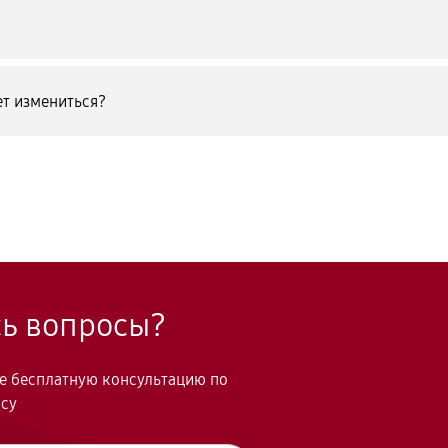
т измениться?
сь вопросы?
те бесплатную консультацию по
осу