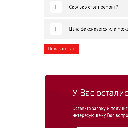
+
Сколько стоит ремонт?
+
Цена фиксируется или може
Показать все
У Вас остали
Оставьте заявку и получи
интересующему Вас вопр