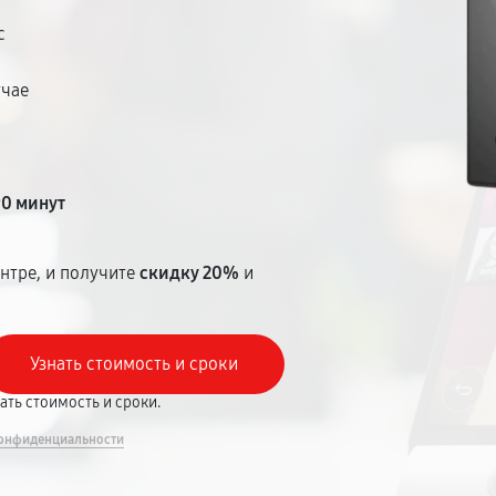
с
учае
т
90 минут
нтре, и получите
скидку 20%
и
вать стоимость и сроки.
онфиденциальности