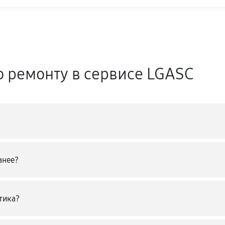
о ремонту в сервисе LGASC
анее?
тика?