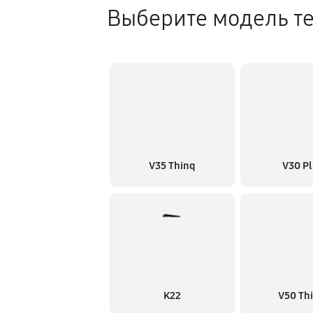
Выберите модель т
V35 Thinq
V30 Pl
K22
V50 Th