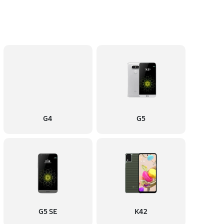
G4
G5
G5 SE
K42