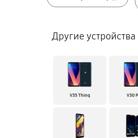
Другие устройства
V35 Thinq
V30 P