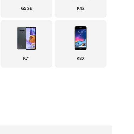
G5 SE
K42
K71
K8X