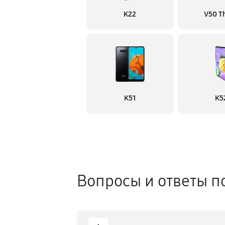
K22
V50 T
K51
K5
Вопросы и ответы п