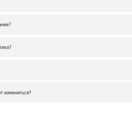
анее?
тика?
т измениться?