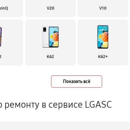
hinQ
V20
V10
2
K62
K62+
Показать всё
о ремонту в сервисе LGASC