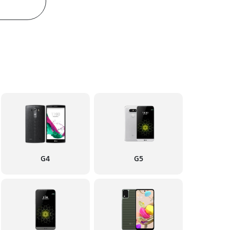
G4
G5