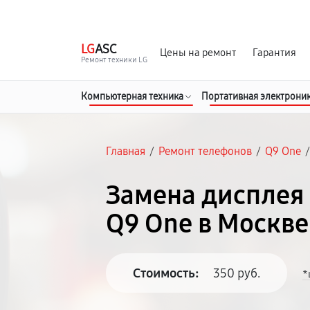
г. Москва
Ежедневно, с 08:00 до 23:00
LG
ASC
Цены на ремонт
Гарантия
Ремонт техники LG
Компьютерная техника
Портативная электрони
Главная
/
Ремонт телефонов
/
Q9 One
Замена дисплея 
Q9 One в Москве
Стоимость:
350 руб.
*