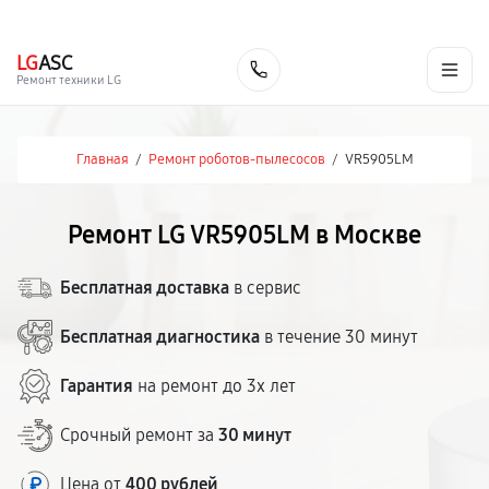
г. Москва
Ежедневно, с 08:00 до 23:00
+7 (495) 067-73-68
LG
ASC
Заказать
Ремонт техники LG
Главная
/
Ремонт роботов-пылесосов
/
VR5905LM
Ремонт LG VR5905LM в Москве
Бесплатная доставка
в сервис
Бесплатная диагностика
в течение 30 минут
Гарантия
на ремонт до 3х лет
Срочный ремонт за
30 минут
Цена от
400 рублей