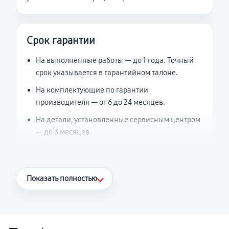
Срок гарантии
На выполненные работы — до 1 года. Точный
срок указывается в гарантийном талоне.
На комплектующие по гарантии
производителя — от 6 до 24 месяцев.
На детали, установленные сервисным центром
— до 3 месяцев.
Что считается гарантийным случаем
Показать полностью
Повторное возникновение неисправности,
напрямую связанной с выполненным
ремонтом.