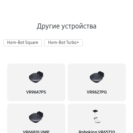
Другие устройства
Hom-Bot Square
Hom-Bot Turbo+
VR9647PS
VR9627PG
VR6680LVMP
Roboking VR65710