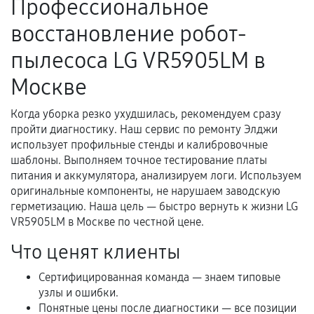
Профессиональное
Поломка установленной детали при
восстановление робот-
нормальной эксплуатации в течение
гарантийного срока.
пылесоса LG VR5905LM в
Несоответствие комплектующей заявленным
Москве
техническим характеристикам.
Когда уборка резко ухудшилась, рекомендуем сразу
пройти диагностику. Наш сервис по ремонту Элджи
Документы для подтверждения
использует профильные стенды и калибровочные
гарантии
шаблоны. Выполняем точное тестирование платы
питания и аккумулятора, анализируем логи. Используем
Гарантийный талон.
оригинальные компоненты, не нарушаем заводскую
герметизацию. Наша цель — быстро вернуть к жизни LG
Акт выполненных работ с датой, перечнем
VR5905LM в Москве по честной цене.
услуг и сроком гарантии.
Что ценят клиенты
Документы на установленные комплектующие
и кассовый чек.
Сертифицированная команда — знаем типовые
узлы и ошибки.
Понятные цены после диагностики — все позиции