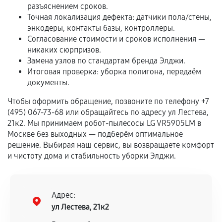
Обращение после окончания гарантийного
разъяснением сроков.
срока.
Точная локализация дефекта: датчики пола/стены,
энкодеры, контакты базы, контроллеры.
Программные сбои, если это не указано в
Согласование стоимости и сроков исполнения —
отдельных условиях.
никаких сюрпризов.
Замена узлов по стандартам бренда Элджи.
Итоговая проверка: уборка полигона, передаём
документы.
Если комплектующие куплены
самостоятельно
Чтобы оформить обращение, позвоните по телефону +7
(495) 067-73-68 или обращайтесь по адресу ул Лестева,
Гарантия на выполненные работы может
21к2. Мы принимаем робот-пылесосы LG VR5905LM в
сохраняться полностью или частично, если
Москве без выходных — подберём оптимальное
соблюдены следующие условия:
решение. Выбирая наш сервис, вы возвращаете комфорт
Предоставленные детали подходят по
и чистоту дома и стабильность уборки Элджи.
техническим параметрам и не имеют внешних
дефектов.
Установка была выполнена нашим сервисным
Адрес:
центром.
ул Лестева, 21к2
При этом гарантия на сами комплектующие