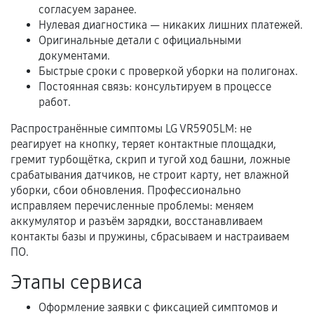
согласуем заранее.
Расширенная гарантия
Нулевая диагностика — никаких лишних платежей.
Оригинальные детали с официальными
В некоторых случаях возможно оформление
документами.
расширенной гарантии. Стоимость, сроки и
Быстрые сроки с проверкой уборки на полигонах.
условия продления согласовываются отдельно и
Постоянная связь: консультируем в процессе
фиксируются в документах.
работ.
Распространённые симптомы LG VR5905LM: не
реагирует на кнопку, теряет контактные площадки,
Когда гарантия не действует
гремит турбощётка, скрип и тугой ход башни, ложные
срабатывания датчиков, не строит карту, нет влажной
Нарушение правил эксплуатации,
уборки, сбои обновления. Профессионально
механические повреждения, попадание влаги,
исправляем перечисленные проблемы: меняем
перегрев, коррозия.
аккумулятор и разъём зарядки, восстанавливаем
контакты базы и пружины, сбрасываем и настраиваем
Самостоятельный ремонт или вмешательство
ПО.
третьих лиц.
Этапы сервиса
Естественный износ деталей, если иное не
предусмотрено отдельно.
Оформление заявки с фиксацией симптомов и