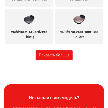
Очистка датчиков
420 руб
60 минут
Восстановление после попадания влаги
VR6690LVTM CordZero
VRF6570LVMB Hom-Bot
1240 руб
60 минут
ThinQ
Square
Замена комплекта щеток
910 руб
60 минут
Восстановление колеса
230 руб
60 минут
Настройка
390 руб
30 минут
Не нашли свою модель?
Ремонт гидросистемы