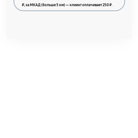
₽, за МКАД (больше 5 км) — клиент оплачивает 250 ₽.