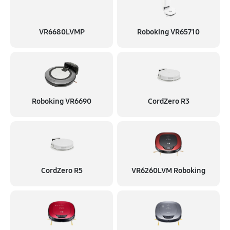
Замена двигателя
810 руб
60 минут
VR6680LVMP
Roboking VR65710
Восстановление аккумулятора
330 руб
30 минут
Ремонт колес
460 руб
60 минут
Roboking VR6690
CordZero R3
Комплексная чистка
200 руб
30 минут
Замена платы управления
CordZero R5
VR6260LVM Roboking
980 руб
60 минут
Замена колеса управления
1110 руб
60 минут