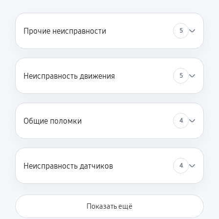
650 руб
30 минут
Чистка/восстановление контактов
Прочие неисправности
5
200 руб
6 минут
Замена шнура/кабеля
Неисправность движения
5
230 руб
60 минут
Чистка электрической части
390 руб
60 минут
Общие поломки
4
Чистка механизмов от пыли
200 руб
60 минут
Неисправность датчиков
4
Сборка более мощного аккумулятора
1170 руб
60 минут
Показать ещё
Ремонт электронного модуля