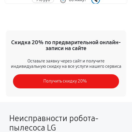
Ремонт платы управления
1330 руб
120 минут
Устранение ошибок
Скидка 20% по предварительной онлайн-
1300 руб
60 минут
записи на сайте
Замена дисплея
Оставьте заявку через сайт и получите
индивидуальную скидку на все услуги нашего сервиса
1300 руб
60 минут
Получить скидку 20%
Замена фильтра
200 руб
60 минут
Ремонт корпуса
980 руб
60 минут
Неисправности робота-
пылесоса LG
Замена электронного модуля