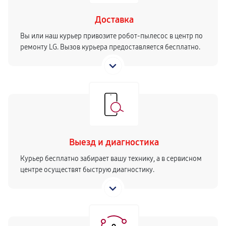
490 руб
30 минут
Доставка
Ремонт блока питания
Вы или наш курьер привозите робот-пылесос в центр по
ремонту LG. Вызов курьера предоставляется бесплатно.
460 руб
30 минут
Выезд и диагностика
Курьер бесплатно забирает вашу технику, а в сервисном
центре осуществят быструю диагностику.