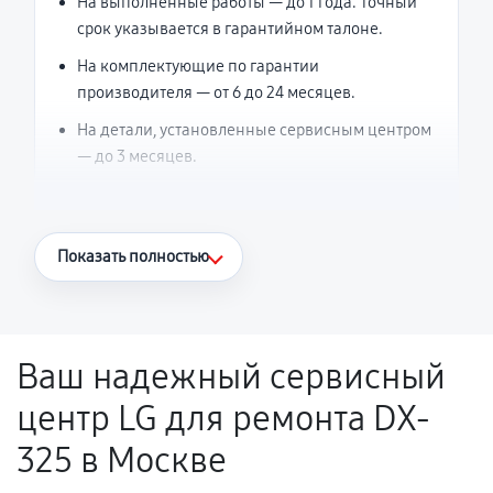
На выполненные работы — до 1 года. Точный
срок указывается в гарантийном талоне.
На комплектующие по гарантии
производителя — от 6 до 24 месяцев.
На детали, установленные сервисным центром
— до 3 месяцев.
Что считается гарантийным случаем
Показать полностью
Повторное возникновение неисправности,
напрямую связанной с выполненным
ремонтом.
Ваш надежный сервисный
Поломка установленной детали при
центр LG для ремонта DX-
нормальной эксплуатации в течение
гарантийного срока.
325 в Москве
Несоответствие комплектующей заявленным