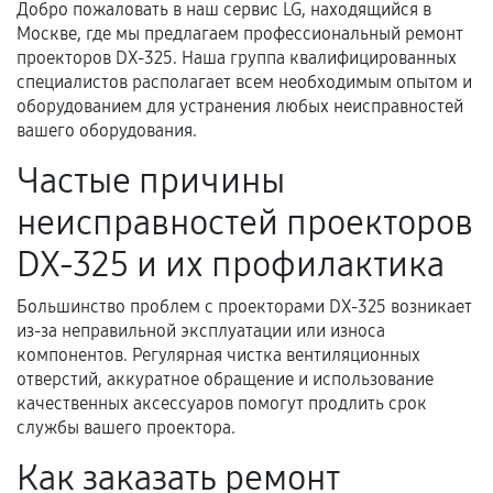
техническим характеристикам.
Добро пожаловать в наш сервис LG, находящийся в
Москве, где мы предлагаем профессиональный ремонт
проекторов DX-325. Наша группа квалифицированных
специалистов располагает всем необходимым опытом и
Документы для подтверждения
оборудованием для устранения любых неисправностей
гарантии
вашего оборудования.
Гарантийный талон.
Частые причины
Акт выполненных работ с датой, перечнем
неисправностей проекторов
услуг и сроком гарантии.
DX-325 и их профилактика
Документы на установленные комплектующие
и кассовый чек.
Большинство проблем с проекторами DX-325 возникает
из-за неправильной эксплуатации или износа
компонентов. Регулярная чистка вентиляционных
отверстий, аккуратное обращение и использование
Расширенная гарантия
качественных аксессуаров помогут продлить срок
службы вашего проектора.
В некоторых случаях возможно оформление
расширенной гарантии. Стоимость, сроки и
Как заказать ремонт
условия продления согласовываются отдельно и