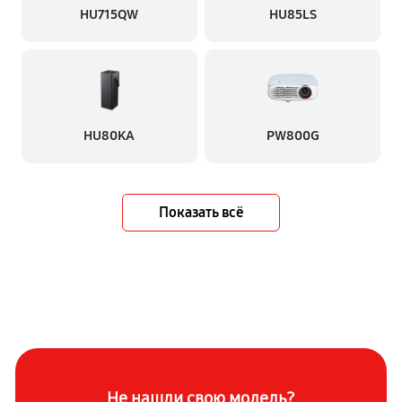
HU715QW
HU85LS
HU80KA
PW800G
Показать всё
Не нашли свою модель?