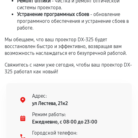
Ремонт оптики
- чистка и ремонт оптической
системы проектора.
Устранение программных сбоев
- обновление
Если комплектующие куплены
программного обеспечения и устранение сбоев в
самостоятельно
работе.
Гарантия на выполненные работы может
Мы обещаем, что ваш проектор DX-325 будет
сохраняться полностью или частично, если
восстановлен быстро и эффективно, возвращая вам
соблюдены следующие условия:
возможность наслаждаться его безупречной работой.
Предоставленные детали подходят по
Свяжитесь с нами уже сегодня, чтобы ваш проектор DX-
техническим параметрам и не имеют внешних
325 работал как новый!
дефектов.
Установка была выполнена нашим сервисным
центром.
Адрес:
При этом гарантия на сами комплектующие
ул Лестева, 21к2
остается на стороне производителя или
Режим работы:
продавца. За качество сторонних деталей
Ежедневно, с 08:00 до 23:00
сервисный центр ответственности не несет.
Городской телефон: