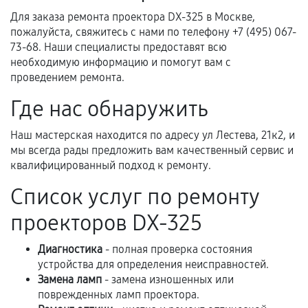
фиксируются в документах.
Для заказа ремонта проектора DX-325 в Москве,
пожалуйста, свяжитесь с нами по телефону +7 (495) 067-
73-68. Наши специалисты предоставят всю
необходимую информацию и помогут вам с
Когда гарантия не действует
проведением ремонта.
Нарушение правил эксплуатации,
Где нас обнаружить
механические повреждения, попадание влаги,
перегрев, коррозия.
Наш мастерская находится по адресу ул Лестева, 21к2, и
мы всегда рады предложить вам качественный сервис и
Самостоятельный ремонт или вмешательство
квалифицированный подход к ремонту.
третьих лиц.
Список услуг по ремонту
Естественный износ деталей, если иное не
предусмотрено отдельно.
проекторов DX-325
Обращение после окончания гарантийного
Диагностика
срока.
- полная проверка состояния
устройства для определения неисправностей.
Программные сбои, если это не указано в
Замена ламп
- замена изношенных или
отдельных условиях.
поврежденных ламп проектора.