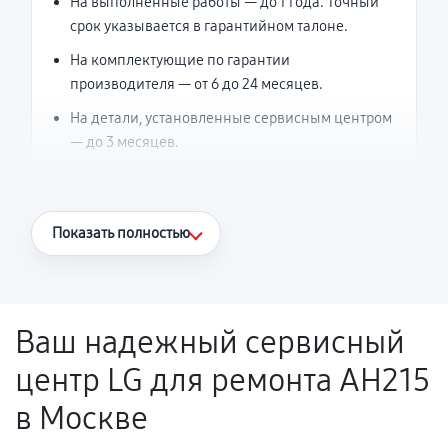
На выполненные работы — до 1 года. Точный
срок указывается в гарантийном талоне.
На комплектующие по гарантии
производителя — от 6 до 24 месяцев.
На детали, установленные сервисным центром
— до 3 месяцев.
Что считается гарантийным случаем
Показать полностью
Повторное возникновение неисправности,
напрямую связанной с выполненным
ремонтом.
Ваш надежный сервисный
Поломка установленной детали при
центр LG для ремонта AH215
нормальной эксплуатации в течение
гарантийного срока.
в Москве
Несоответствие комплектующей заявленным