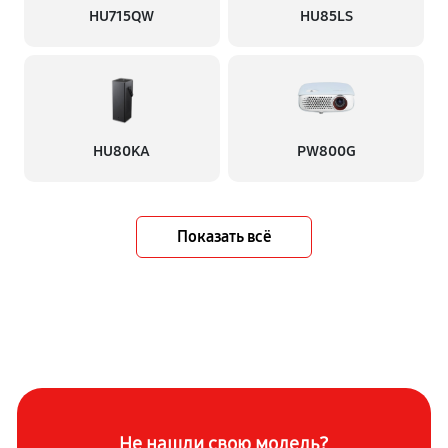
HU715QW
HU85LS
HU80KA
PW800G
Показать всё
Не нашли свою модель?