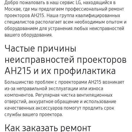
техническим характеристикам.
Добро пожаловать в наш сервис LG, находящийся в
Москве, где мы предлагаем профессиональный ремонт
проекторов AH215. Наша группа квалифицированных
специалистов располагает всем необходимым опытом и
Документы для подтверждения
оборудованием для устранения любых неисправностей
гарантии
вашего оборудования.
Гарантийный талон.
Частые причины
Акт выполненных работ с датой, перечнем
неисправностей проекторов
услуг и сроком гарантии.
AH215 и их профилактика
Документы на установленные комплектующие
и кассовый чек.
Большинство проблем с проекторами AH215 возникает
из-за неправильной эксплуатации или износа
компонентов. Регулярная чистка вентиляционных
отверстий, аккуратное обращение и использование
Расширенная гарантия
качественных аксессуаров помогут продлить срок
службы вашего проектора.
В некоторых случаях возможно оформление
расширенной гарантии. Стоимость, сроки и
Как заказать ремонт
условия продления согласовываются отдельно и