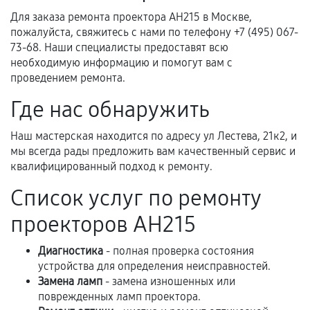
фиксируются в документах.
Для заказа ремонта проектора AH215 в Москве,
пожалуйста, свяжитесь с нами по телефону +7 (495) 067-
73-68. Наши специалисты предоставят всю
необходимую информацию и помогут вам с
Когда гарантия не действует
проведением ремонта.
Нарушение правил эксплуатации,
Где нас обнаружить
механические повреждения, попадание влаги,
перегрев, коррозия.
Наш мастерская находится по адресу ул Лестева, 21к2, и
мы всегда рады предложить вам качественный сервис и
Самостоятельный ремонт или вмешательство
квалифицированный подход к ремонту.
третьих лиц.
Список услуг по ремонту
Естественный износ деталей, если иное не
предусмотрено отдельно.
проекторов AH215
Обращение после окончания гарантийного
Диагностика
срока.
- полная проверка состояния
устройства для определения неисправностей.
Программные сбои, если это не указано в
Замена ламп
- замена изношенных или
отдельных условиях.
поврежденных ламп проектора.