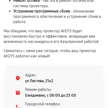
Ремонт оптики
- чистка и ремонт оптической
системы проектора.
Устранение программных сбоев
- обновление
Если комплектующие куплены
программного обеспечения и устранение сбоев в
самостоятельно
работе.
Гарантия на выполненные работы может
Мы обещаем, что ваш проектор AH215 будет
сохраняться полностью или частично, если
восстановлен быстро и эффективно, возвращая вам
соблюдены следующие условия:
возможность наслаждаться его безупречной работой.
Предоставленные детали подходят по
Свяжитесь с нами уже сегодня, чтобы ваш проектор
техническим параметрам и не имеют внешних
AH215 работал как новый!
дефектов.
Установка была выполнена нашим сервисным
центром.
Адрес:
При этом гарантия на сами комплектующие
ул Лестева, 21к2
остается на стороне производителя или
Режим работы:
продавца. За качество сторонних деталей
Ежедневно, с 08:00 до 23:00
сервисный центр ответственности не несет.
Городской телефон: