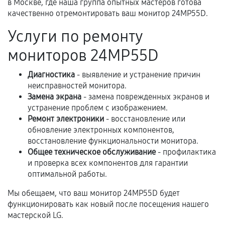
в Москве, где наша группа опытных мастеров готова
Самостоятельный ремонт или вмешательство
качественно отремонтировать ваш монитор 24MP55D.
третьих лиц.
Услуги по ремонту
Естественный износ деталей, если иное не
предусмотрено отдельно.
мониторов 24MP55D
Обращение после окончания гарантийного
Диагностика
- выявление и устранение причин
срока.
неисправностей монитора.
Программные сбои, если это не указано в
Замена экрана
- замена поврежденных экранов и
отдельных условиях.
устранение проблем с изображением.
Ремонт электроники
- восстановление или
обновление электронных компонентов,
восстановление функциональности монитора.
Если комплектующие куплены
Общее техническое обслуживание
- профилактика
самостоятельно
и проверка всех компонентов для гарантии
оптимальной работы.
Гарантия на выполненные работы может
Мы обещаем, что ваш монитор 24MP55D будет
сохраняться полностью или частично, если
функционировать как новый после посещения нашего
соблюдены следующие условия:
мастерской LG.
Предоставленные детали подходят по