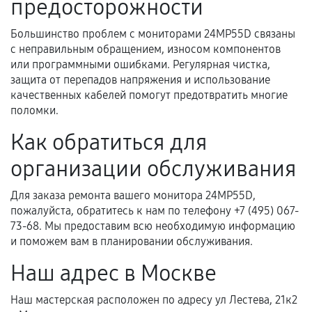
предосторожности
услуг и сроком гарантии.
Документы на установленные комплектующие
Большинство проблем с мониторами 24MP55D связаны
и кассовый чек.
с неправильным обращением, износом компонентов
или программными ошибками. Регулярная чистка,
защита от перепадов напряжения и использование
качественных кабелей помогут предотвратить многие
Расширенная гарантия
поломки.
В некоторых случаях возможно оформление
Как обратиться для
расширенной гарантии. Стоимость, сроки и
организации обслуживания
условия продления согласовываются отдельно и
фиксируются в документах.
Для заказа ремонта вашего монитора 24MP55D,
пожалуйста, обратитесь к нам по телефону +7 (495) 067-
73-68. Мы предоставим всю необходимую информацию
Когда гарантия не действует
и поможем вам в планировании обслуживания.
Нарушение правил эксплуатации,
Наш адрес в Москве
механические повреждения, попадание влаги,
перегрев, коррозия.
Наш мастерская расположен по адресу ул Лестева, 21к2