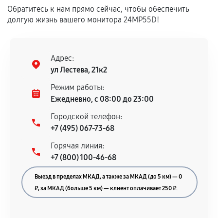
техническим параметрам и не имеют внешних
Обратитесь к нам прямо сейчас, чтобы обеспечить
дефектов.
долгую жизнь вашего монитора 24MP55D!
Установка была выполнена нашим сервисным
центром.
При этом гарантия на сами комплектующие
Адрес:
остается на стороне производителя или
ул Лестева, 21к2
продавца. За качество сторонних деталей
Режим работы:
сервисный центр ответственности не несет.
Ежедневно, с 08:00 до 23:00
Городской телефон:
+7 (495) 067-73-68
Горячая линия:
+7 (800) 100-46-68
Выезд в пределах МКАД, а также за МКАД (до 5 км) — 0
₽, за МКАД (больше 5 км) — клиент оплачивает 250 ₽.