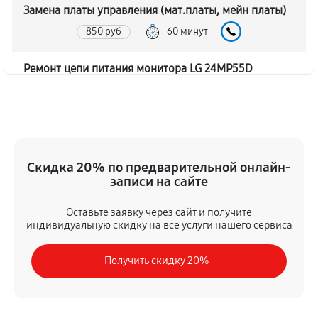
Замена платы управления (мат.платы, мейн платы)
850 руб
60 минут
Ремонт цепи питания монитора LG 24MP55D
1170 руб
60 минут
Прошивка блока управления
460 руб
60 минут
Скидка 20% по предварительной онлайн-
записи на сайте
Замена лампы подсветки
910 руб
60 минут
Оставьте заявку через сайт и получите
индивидуальную скидку на все услуги нашего сервиса
Ремонт блока управления
Получить скидку 20%
460 руб
60 минут
Замена блока питания