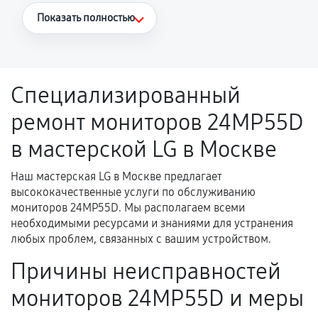
Что считается гарантийным случаем
Показать полностью
Повторное возникновение неисправности,
напрямую связанной с выполненным
ремонтом.
Специализированный
Поломка установленной детали при
ремонт мониторов 24MP55D
нормальной эксплуатации в течение
гарантийного срока.
в мастерской LG в Москве
Несоответствие комплектующей заявленным
техническим характеристикам.
Наш мастерская LG в Москве предлагает
высококачественные услуги по обслуживанию
мониторов 24MP55D. Мы располагаем всеми
необходимыми ресурсами и знаниями для устранения
Документы для подтверждения
любых проблем, связанных с вашим устройством.
гарантии
Причины неисправностей
Гарантийный талон.
мониторов 24MP55D и меры
Акт выполненных работ с датой, перечнем