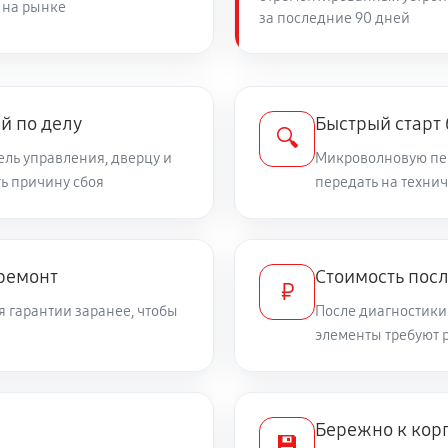
 на рынке
за последние 90 дней
й по делу
Быстрый старт 
🔍
ель управления, дверцу и
Микроволновую печ
ь причину сбоя
передать на техни
 ремонт
Стоимость посл
₽
я гарантии заранее, чтобы
После диагностики
элементы требуют 
Бережно к корп
💾