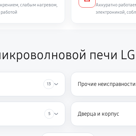
крением, слабым нагревом,
Аккуратно работае
 работой
электроникой, соб
микроволновой печи L
Прочие неисправности
13
Дверца и корпус
5