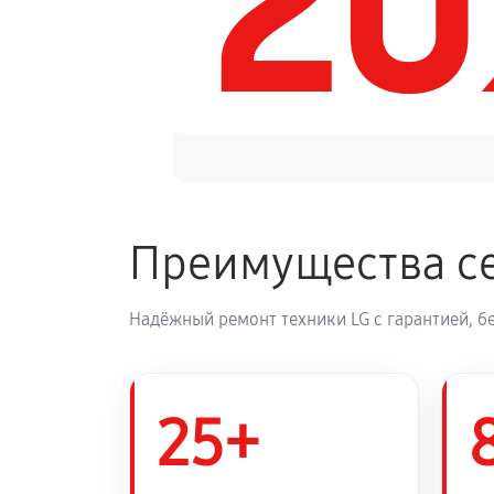
2
Ремонт переключателей режимов
Замена блока управления
Замена силового трансформатора
Преимущества се
Ремонт двигателя поддона
Надёжный ремонт техники LG с гарантией, б
Ремонт механизма открывания дв
Замена предохранителя
25+