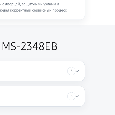
м с дверцей, защитными узлами и
людая корректный сервисный процесс
G MS-2348EB
5
5