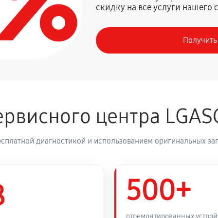
0%
скидку на все услуги нашего 
330 руб
Получить
380 руб
590 руб
рвисного центра LGAS
460 руб
есплатной диагностикой и использованием оригинальных зап
330 руб
ери
500+
330 руб
8
отремонтированных устрой