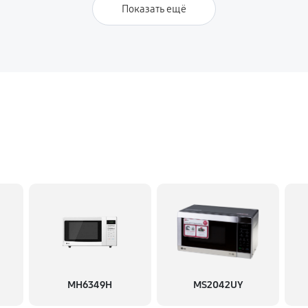
Показать ещё
MH6349H
MS2042UY