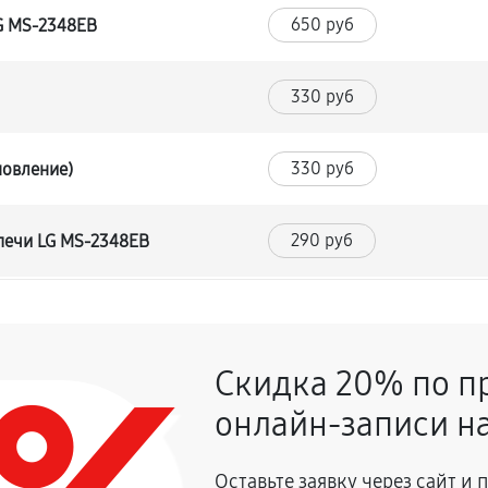
650 руб
G MS-2348EB
330 руб
330 руб
новление)
290 руб
печи LG MS-2348EB
330 руб
ой печи LG MS-2348EB
Скидка 20% по п
330 руб
й печи LG MS-2348EB
онлайн-записи на
330 руб
 печи LG MS-2348EB
Оставьте заявку через сайт и