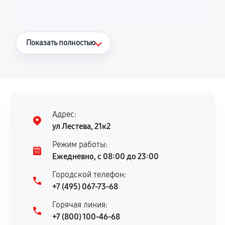
Что считается гарантийным случаем
Показать полностью
Повторное возникновение неисправности,
напрямую связанной с выполненным
ремонтом.
Поломка установленной детали при
нормальной эксплуатации в течение
Адрес:
гарантийного срока.
ул Лестева, 21к2
Несоответствие комплектующей заявленным
Режим работы:
техническим характеристикам.
Ежедневно, с 08:00 до 23:00
Городской телефон:
+7 (495) 067-73-68
Документы для подтверждения
Горячая линия:
гарантии
+7 (800) 100-46-68