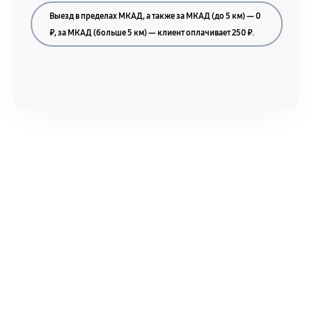
Гарантийный талон.
Выезд в пределах МКАД, а также за МКАД (до 5 км) — 0
Акт выполненных работ с датой, перечнем
₽, за МКАД (больше 5 км) — клиент оплачивает 250 ₽.
услуг и сроком гарантии.
Документы на установленные комплектующие
и кассовый чек.
Расширенная гарантия
В некоторых случаях возможно оформление
расширенной гарантии. Стоимость, сроки и
условия продления согласовываются отдельно и
фиксируются в документах.
Когда гарантия не действует
Нарушение правил эксплуатации,