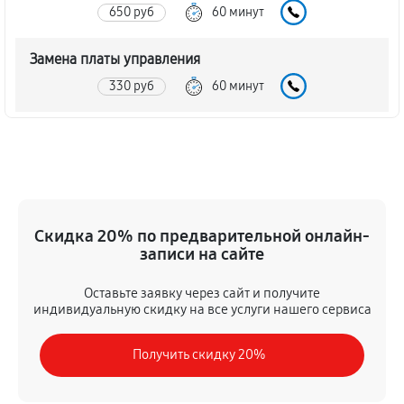
650 руб
60 минут
Замена платы управления
330 руб
60 минут
Ремонт платы управления (восстановление)
330 руб
60 минут
Замена датчиков микроволновой печи LG MH-596U
Скидка 20% по предварительной онлайн-
290 руб
60 минут
записи на сайте
Замена вентилятора микроволновой печи LG MH-
Оставьте заявку через сайт и получите
596U
индивидуальную скидку на все услуги нашего сервиса
330 руб
60 минут
Получить скидку 20%
Ремонт магнетрона микроволновой печи LG MH-
596U