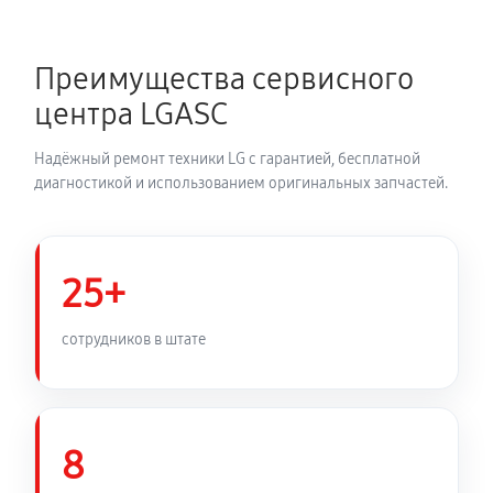
330 руб
60 минут
Преимущества сервисного
Ремонт волновода микроволновой печи LG MH-
центра LGASC
596U
330 руб
60 минут
Надёжный ремонт техники LG с гарантией, бесплатной
диагностикой и использованием оригинальных запчастей.
Ремонт переключателей режимов
330 руб
60 минут
25+
Замена блока управления
380 руб
60 минут
сотрудников в штате
Замена силового трансформатора
590 руб
60 минут
8
Ремонт двигателя поддона