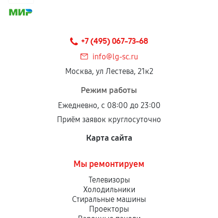
соблюдены следующие условия:
Предоставленные детали подходят по
техническим параметрам и не имеют внешних
+7 (495) 067-73-68
дефектов.
info@lg-sc.ru
Установка была выполнена нашим сервисным
Москва, ул Лестева, 21к2
центром.
При этом гарантия на сами комплектующие
Режим работы
остается на стороне производителя или
Ежедневно, с 08:00 до 23:00
продавца. За качество сторонних деталей
Приём заявок круглосуточно
сервисный центр ответственности не несет.
Карта сайта
Мы ремонтируем
Телевизоры
Холодильники
Стиральные машины
Проекторы