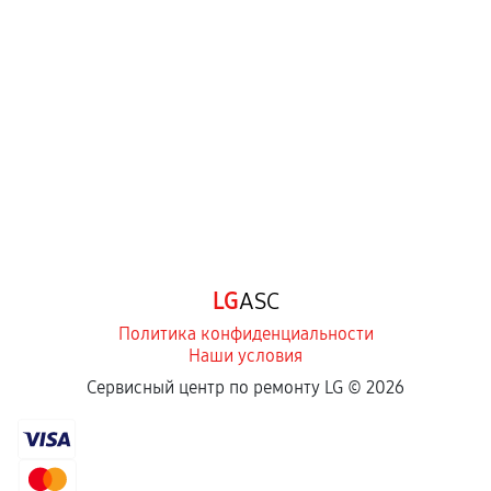
механические повреждения, попадание влаги,
перегрев, коррозия.
Самостоятельный ремонт или вмешательство
третьих лиц.
Естественный износ деталей, если иное не
предусмотрено отдельно.
Обращение после окончания гарантийного
срока.
Программные сбои, если это не указано в
LG
ASC
отдельных условиях.
Политика конфиденциальности
Наши условия
Если комплектующие куплены
Сервисный центр по ремонту LG ©
2026
самостоятельно
Гарантия на выполненные работы может
сохраняться полностью или частично, если