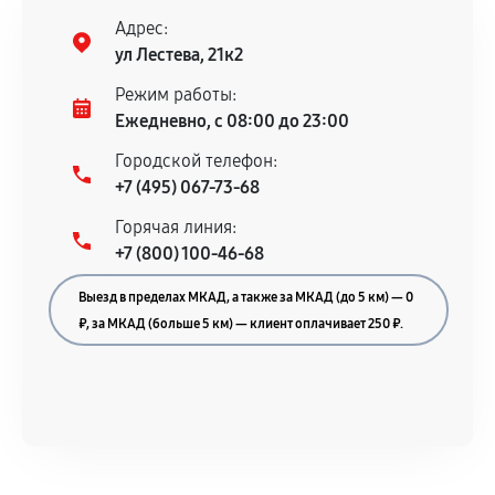
нормальной эксплуатации в течение
Адрес:
гарантийного срока.
ул Лестева, 21к2
Несоответствие комплектующей заявленным
Режим работы:
техническим характеристикам.
Ежедневно, с 08:00 до 23:00
Городской телефон:
+7 (495) 067-73-68
Документы для подтверждения
Горячая линия:
гарантии
+7 (800) 100-46-68
Гарантийный талон.
Выезд в пределах МКАД, а также за МКАД (до 5 км) — 0
Акт выполненных работ с датой, перечнем
₽, за МКАД (больше 5 км) — клиент оплачивает 250 ₽.
услуг и сроком гарантии.
Документы на установленные комплектующие
и кассовый чек.