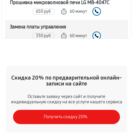
Прошивка микроволновой печи LG MB-4047C
650 руб
60 минут
Замена платы управления
330 руб
60 минут
Ремонт платы управления (восстановление)
330 руб
60 минут
Замена датчиков микроволновой печи LG MB-
Скидка 20% по предварительной онлайн-
4047C
записи на сайте
290 руб
60 минут
Оставьте заявку через сайт и получите
индивидуальную скидку на все услуги нашего сервиса
Замена вентилятора микроволновой печи LG MB-
4047C
Получить скидку 20%
330 руб
60 минут