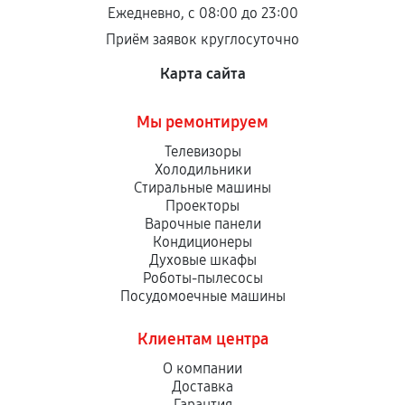
остается на стороне производителя или
Ежедневно, с 08:00 до 23:00
продавца. За качество сторонних деталей
Приём заявок круглосуточно
сервисный центр ответственности не несет.
Карта сайта
Мы ремонтируем
Телевизоры
Холодильники
Стиральные машины
Проекторы
Варочные панели
Кондиционеры
Духовые шкафы
Роботы-пылесосы
Посудомоечные машины
Клиентам центра
О компании
Доставка
Гарантия