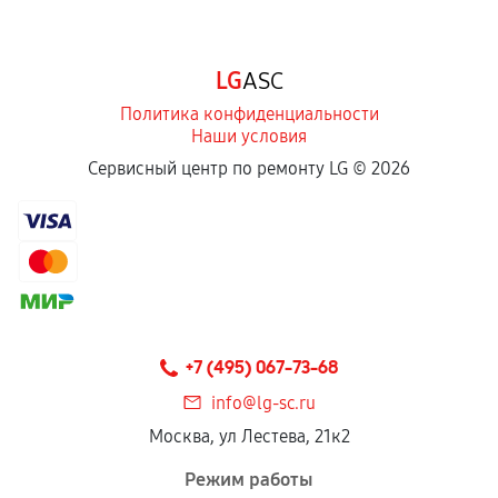
срока.
Программные сбои, если это не указано в
LG
ASC
отдельных условиях.
Политика конфиденциальности
Наши условия
Если комплектующие куплены
Сервисный центр по ремонту LG ©
2026
самостоятельно
Гарантия на выполненные работы может
сохраняться полностью или частично, если
соблюдены следующие условия:
Предоставленные детали подходят по
техническим параметрам и не имеют внешних
+7 (495) 067-73-68
дефектов.
info@lg-sc.ru
Установка была выполнена нашим сервисным
Москва, ул Лестева, 21к2
центром.
При этом гарантия на сами комплектующие
Режим работы