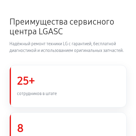
Ремонт магнетрона микроволновой печи LG MB-
4047C
Преимущества сервисного
330 руб
60 минут
центра LGASC
Ремонт волновода микроволновой печи LG MB-
Надёжный ремонт техники LG с гарантией, бесплатной
4047C
диагностикой и использованием оригинальных запчастей.
330 руб
60 минут
Ремонт переключателей режимов
25+
330 руб
60 минут
сотрудников в штате
Замена блока управления
380 руб
60 минут
Замена силового трансформатора
8
590 руб
60 минут