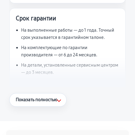
Срок гарантии
На выполненные работы — до 1 года. Точный
срок указывается в гарантийном талоне.
На комплектующие по гарантии
производителя — от 6 до 24 месяцев.
На детали, установленные сервисным центром
— до 3 месяцев.
Что считается гарантийным случаем
Показать полностью
Повторное возникновение неисправности,
напрямую связанной с выполненным
ремонтом.
Поломка установленной детали при