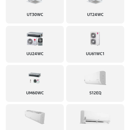
UT30WC
UT24WC
UU24WC
UU61WC1
UM60WC
S12EQ