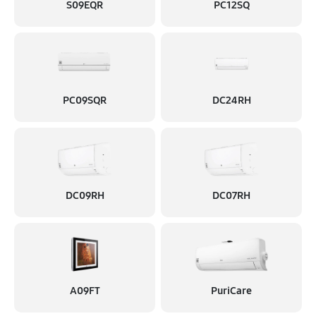
S09EQR
PC12SQ
PC09SQR
DC24RH
DC09RH
DC07RH
A09FT
PuriCare