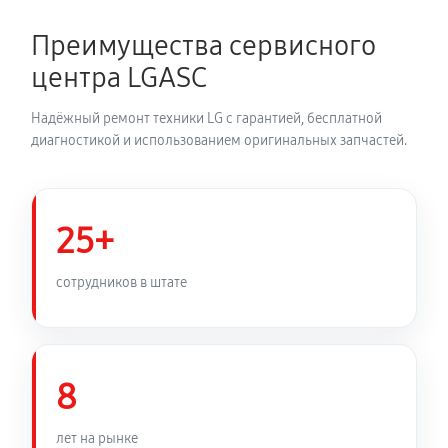
490 руб
60 минут
Преимущества сервисного
Устранение засора трубопровода
центра LGASC
520 руб
60 минут
Надёжный ремонт техники LG с гарантией, бесплатной
Ремонт датчика морозильного отделения
диагностикой и использованием оригинальных запчастей.
290 руб
60 минут
Прочистка дренажной системы
25+
580 руб
60 минут
сотрудников в штате
Замена трубопровода холодильника LG GSJ761PZTZ
910 руб
60 минут
8
Замена ТЭН холодильника LG GSJ761PZTZ
330 руб
60 минут
лет на рынке