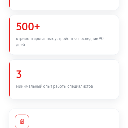
Замена фильтра осушителя
330 руб
60 минут
500+
Замена электросхемы холодильника LG GSJ761PZTZ
380 руб
60 минут
отремонтированных устройств за последние 90
дней
Замена нагревателя оттайки
330 руб
60 минут
3
минимальный опыт работы специалистов
📄