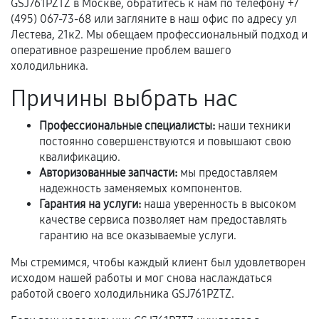
GSJ761PZTZ в Москве, обратитесь к нам по телефону +7
техническим параметрам и не имеют внешних
(495) 067-73-68 или загляните в наш офис по адресу ул
дефектов.
Лестева, 21к2. Мы обещаем профессиональный подход и
оперативное разрешение проблем вашего
Установка была выполнена нашим сервисным
холодильника.
центром.
При этом гарантия на сами комплектующие
Причины выбрать нас
остается на стороне производителя или
продавца. За качество сторонних деталей
Профессиональные специалисты:
наши техники
сервисный центр ответственности не несет.
постоянно совершенствуются и повышают свою
квалификацию.
Авторизованные запчасти:
мы предоставляем
надежность заменяемых компонентов.
Гарантия на услуги:
наша уверенность в высоком
качестве сервиса позволяет нам предоставлять
гарантию на все оказываемые услуги.
Мы стремимся, чтобы каждый клиент был удовлетворен
исходом нашей работы и мог снова наслаждаться
работой своего холодильника GSJ761PZTZ.