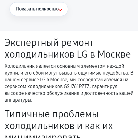
Что считается гарантийным случаем
Показать полностью
Повторное возникновение неисправности,
напрямую связанной с выполненным
ремонтом.
Экспертный ремонт
Поломка установленной детали при
холодильников LG в Москве
нормальной эксплуатации в течение
гарантийного срока.
Холодильник является основным элементом каждой
Несоответствие комплектующей заявленным
кухни, и его сбои могут вызвать ощутимые неудобства. В
техническим характеристикам.
нашем сервисе LG в Москве, мы сосредотачиваемся на
сервисом холодильников GSJ761PZTZ, гарантируя
высокое качество обслуживания и долговечность вашей
аппаратуры.
Документы для подтверждения
гарантии
Типичные проблемы
Гарантийный талон.
холодильников и как их
Акт выполненных работ с датой, перечнем
минимизировать