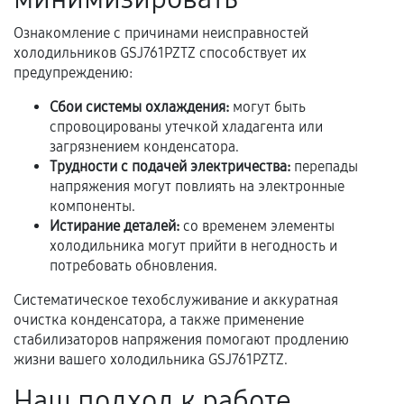
услуг и сроком гарантии.
Ознакомление с причинами неисправностей
Документы на установленные комплектующие
холодильников GSJ761PZTZ способствует их
и кассовый чек.
предупреждению:
Сбои системы охлаждения:
могут быть
спровоцированы утечкой хладагента или
Расширенная гарантия
загрязнением конденсатора.
Трудности с подачей электричества:
перепады
В некоторых случаях возможно оформление
напряжения могут повлиять на электронные
расширенной гарантии. Стоимость, сроки и
компоненты.
условия продления согласовываются отдельно и
Истирание деталей:
со временем элементы
фиксируются в документах.
холодильника могут прийти в негодность и
потребовать обновления.
Систематическое техобслуживание и аккуратная
Когда гарантия не действует
очистка конденсатора, а также применение
стабилизаторов напряжения помогают продлению
Нарушение правил эксплуатации,
жизни вашего холодильника GSJ761PZTZ.
механические повреждения, попадание влаги,
перегрев, коррозия.
Наш подход к работе