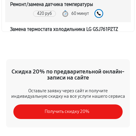
Ремонт/замена датчика температуры
420 руб
60 минут
Замена термостата холодильника LG GSJ761PZTZ
330 руб
60 минут
Замена дефростера холодильника LG GSJ761PZTZ
940 руб
60 минут
Скидка 20% по предварительной онлайн-
записи на сайте
Замена мотор-компрессора
380 руб
60 минут
Оставьте заявку через сайт и получите
индивидуальную скидку на все услуги нашего сервиса
Ремонт испарителя холодильника LG GSJ761PZTZ
Получить скидку 20%
420 руб
60 минут
Перевешивание дверей