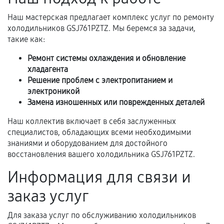
Самостоятельный ремонт или вмешательство
Наш мастерская предлагает комплекс услуг по ремонту
третьих лиц.
холодильников GSJ761PZTZ. Мы беремся за задачи,
Естественный износ деталей, если иное не
такие как:
предусмотрено отдельно.
Ремонт системы охлаждения и обновление
Обращение после окончания гарантийного
хладагента
срока.
Решение проблем с электропитанием и
электроникой
Программные сбои, если это не указано в
Замена изношенных или поврежденных деталей
отдельных условиях.
Наш коллектив включает в себя заслуженных
специалистов, обладающих всеми необходимыми
знаниями и оборудованием для достойного
Если комплектующие куплены
восстановления вашего холодильника GSJ761PZTZ.
самостоятельно
Информация для связи и
Гарантия на выполненные работы может
заказ услуг
сохраняться полностью или частично, если
соблюдены следующие условия:
Для заказа услуг по обслуживанию холодильников
Предоставленные детали подходят по