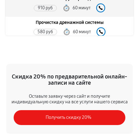
910 руб
60 минут
Прочистка дренажной системы
580 руб
60 минут
Ремонт датчика морозильного отделения
290 руб
60 минут
Устранение засора трубопровода
Скидка 20% по предварительной онлайн-
520 руб
60 минут
записи на сайте
Ремонт испарителя
Оставьте заявку через сайт и получите
индивидуальную скидку на все услуги нашего сервиса
420 руб
60 минут
Получить скидку 20%
Замена таймера
460 руб
60 минут