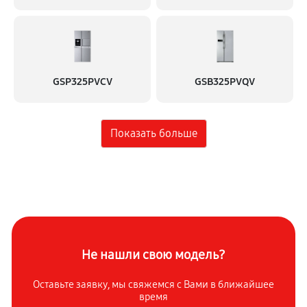
GSP325PVCV
GSB325PVQV
Не нашли свою модель?
Оставьте заявку, мы свяжемся с
Вами в ближайшее
время