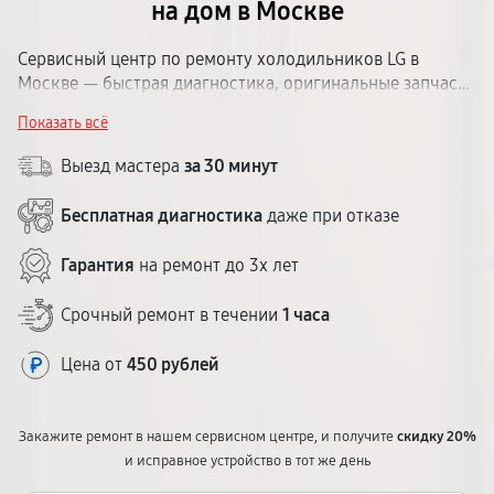
на дом в Москве
Сервисный центр по ремонту холодильников LG в
Москве — быстрая диагностика, оригинальные запчасти
и гарантия на все виды работ до 1 года. Мастер выедет к
Показать всё
вам в день обращения. Работаем без выходных,
стоимость озвучим до начала ремонта.
Выезд мастера
за 30 минут
Бесплатная диагностика
даже при отказе
Гарантия
на ремонт до 3х лет
Срочный ремонт в течении
1 часа
Цена от
450 рублей
Закажите ремонт в нашем сервисном центре, и получите
скидку 20%
и исправное устройство в тот же день