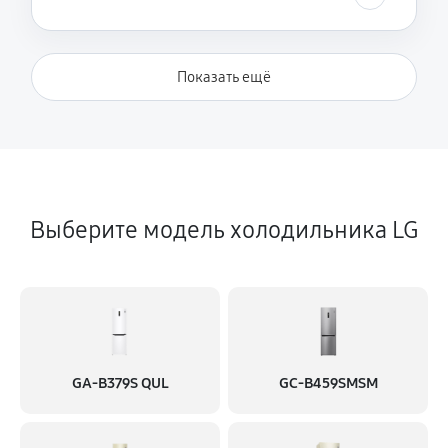
Замена реле
360 руб
60 минут
Показать ещё
Замена нагревателя оттайки
330 руб
60 минут
Выберите модель холодильника LG
GA-B379S QUL
GC-B459SMSM