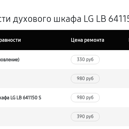
ти духового шкафа LG LB 64115
равности
Цена ремонта
330 руб
новление)
980 руб
980 руб
афа LG LB 641150 S
390 руб