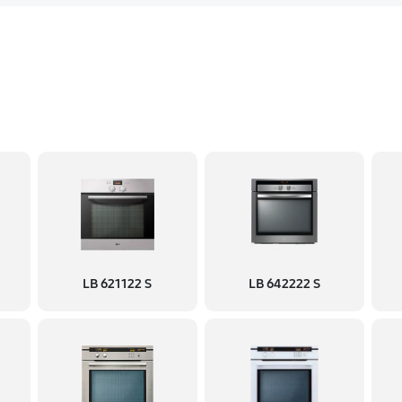
LB 621122 S
LB 642222 S