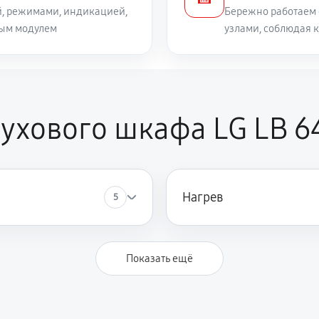
й, режимами, индикацией,
Бережно работаем 
ным модулем
узлами, соблюдая 
ухового шкафа LG LB 6
Нагрев
5
Показать ещё