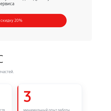
сервиса
60 минут
Заказать
 скидку 20%
C
частей.
3
ств
минимальный опыт работы