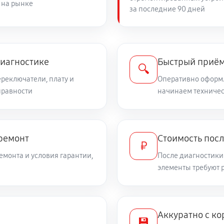
 на рынке
за последние 90 дней
диагностике
Быстрый приём
🔍
ереключатели, плату и
Оперативно оформл
правности
начинаем техничес
 ремонт
Стоимость посл
₽
емонта и условия гарантии,
После диагностики
элементы требуют 
Аккуратно с ко
💾