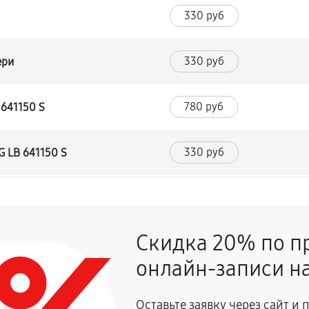
330 руб
330 руб
ери
780 руб
 641150 S
330 руб
G LB 641150 S
460 руб
Скидка 20% по п
330 руб
онлайн-записи на
590 руб
афа LG LB 641150 S
Оставьте заявку через сайт и