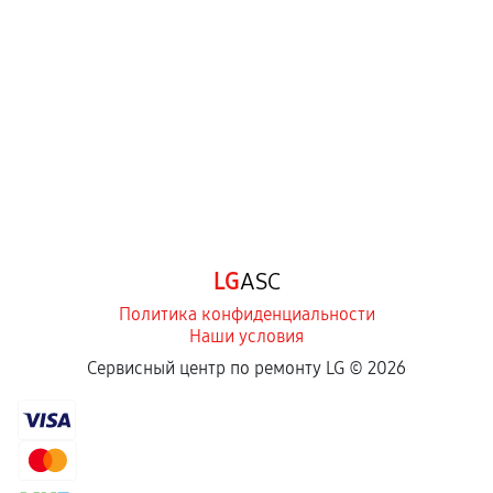
перегрев, коррозия.
Самостоятельный ремонт или вмешательство
третьих лиц.
Естественный износ деталей, если иное не
предусмотрено отдельно.
Обращение после окончания гарантийного
срока.
Программные сбои, если это не указано в
LG
ASC
отдельных условиях.
Политика конфиденциальности
Наши условия
Если комплектующие куплены
Сервисный центр по ремонту LG ©
2026
самостоятельно
Гарантия на выполненные работы может
сохраняться полностью или частично, если