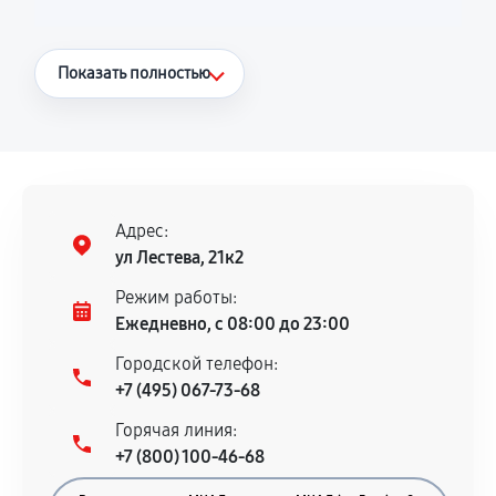
Что считается гарантийным случаем
Показать полностью
Повторное возникновение неисправности,
напрямую связанной с выполненным
ремонтом.
Поломка установленной детали при
нормальной эксплуатации в течение
Адрес:
гарантийного срока.
ул Лестева, 21к2
Несоответствие комплектующей заявленным
Режим работы:
техническим характеристикам.
Ежедневно, с 08:00 до 23:00
Городской телефон:
+7 (495) 067-73-68
Документы для подтверждения
Горячая линия:
гарантии
+7 (800) 100-46-68
Гарантийный талон.