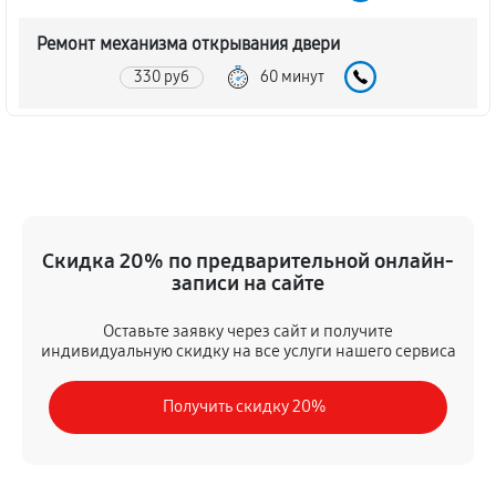
Ремонт механизма открывания двери
330 руб
60 минут
Замена ТЭН духового шкафа LG LB 632122 S
780 руб
60 минут
Замена таймера духового шкафа LG LB 632122 S
Скидка 20% по предварительной онлайн-
330 руб
60 минут
записи на сайте
Замена предохранителя
Оставьте заявку через сайт и получите
460 руб
60 минут
индивидуальную скидку на все услуги нашего сервиса
Замена шнура питания
Получить скидку 20%
330 руб
60 минут