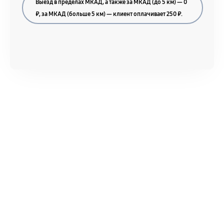
Выезд в пределах МКАД, а также за МКАД (до 5 км) — 0
Акт выполненных работ с датой, перечнем
₽, за МКАД (больше 5 км) — клиент оплачивает 250 ₽.
услуг и сроком гарантии.
Документы на установленные комплектующие
и кассовый чек.
Расширенная гарантия
В некоторых случаях возможно оформление
расширенной гарантии. Стоимость, сроки и
условия продления согласовываются отдельно и
фиксируются в документах.
Когда гарантия не действует
Нарушение правил эксплуатации,
механические повреждения, попадание влаги,