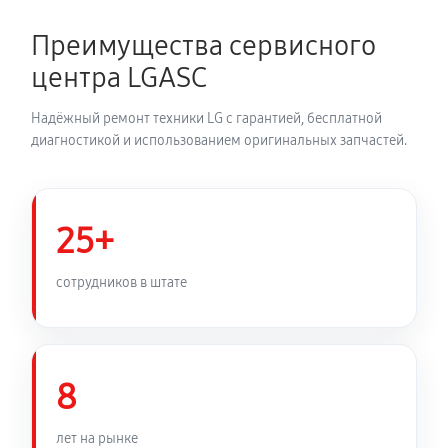
Замена термодатчика духового шкафа LG LB 632122
S
Преимущества сервисного
590 руб
60 минут
центра LGASC
Замена панели управления
Надёжный ремонт техники LG с гарантией, бесплатной
980 руб
60 минут
диагностикой и использованием оригинальных запчастей.
25+
сотрудников в штате
8
лет на рынке