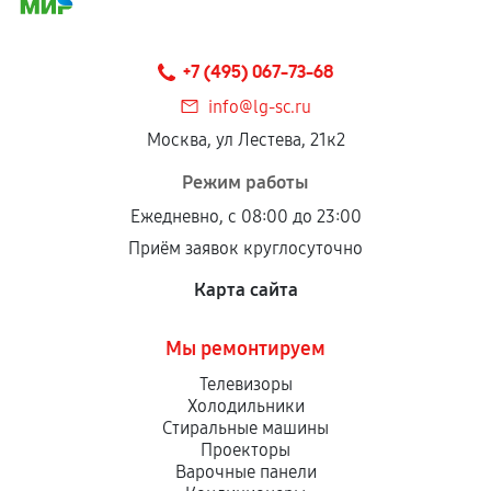
соблюдены следующие условия:
Предоставленные детали подходят по
техническим параметрам и не имеют внешних
+7 (495) 067-73-68
дефектов.
info@lg-sc.ru
Установка была выполнена нашим сервисным
Москва, ул Лестева, 21к2
центром.
При этом гарантия на сами комплектующие
Режим работы
остается на стороне производителя или
Ежедневно, с 08:00 до 23:00
продавца. За качество сторонних деталей
Приём заявок круглосуточно
сервисный центр ответственности не несет.
Карта сайта
Мы ремонтируем
Телевизоры
Холодильники
Стиральные машины
Проекторы
Варочные панели