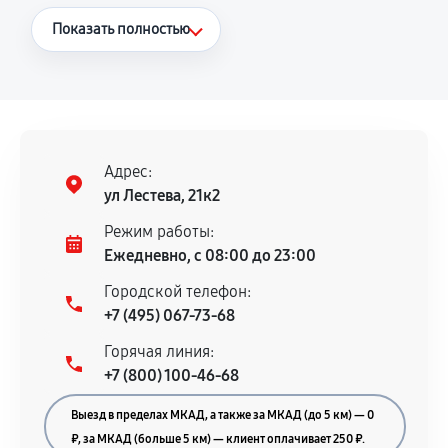
Что считается гарантийным случаем
Показать полностью
Повторное возникновение неисправности,
напрямую связанной с выполненным
ремонтом.
Поломка установленной детали при
нормальной эксплуатации в течение
Адрес:
гарантийного срока.
ул Лестева, 21к2
Несоответствие комплектующей заявленным
Режим работы:
техническим характеристикам.
Ежедневно, с 08:00 до 23:00
Городской телефон:
+7 (495) 067-73-68
Документы для подтверждения
Горячая линия:
гарантии
+7 (800) 100-46-68
Гарантийный талон.
Выезд в пределах МКАД, а также за МКАД (до 5 км) — 0
Акт выполненных работ с датой, перечнем
₽, за МКАД (больше 5 км) — клиент оплачивает 250 ₽.