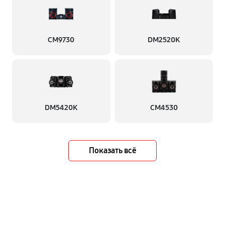
CM9730
DM2520K
DM5420K
CM4530
Показать всё