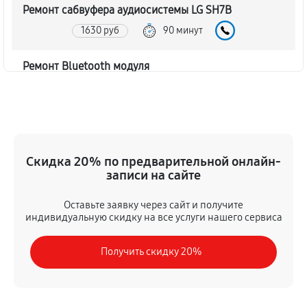
Ремонт сабвуфера аудиосистемы LG SH7B
1630 руб
90 минут
Ремонт Bluetooth модуля
1170 руб
60 минут
Чистка контактов аудиосистемы LG SH7B
520 руб
45 минут
Скидка 20% по предварительной онлайн-
записи на сайте
Замена шлейфа аудиосистемы LG SH7B
980 руб
50 минут
Оставьте заявку через сайт и получите
индивидуальную скидку на все услуги нашего сервиса
Замена разъема питания
Получить скидку 20%
650 руб
40 минут
Восстановление после попадания влаги