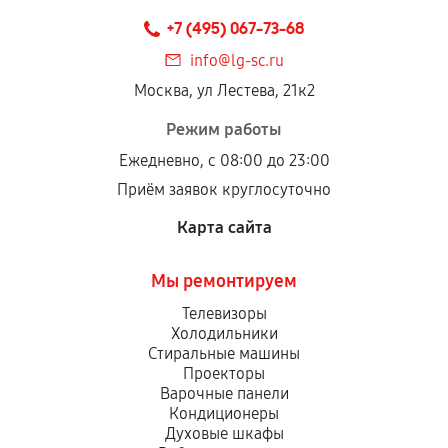
техническим параметрам и не имеют внешних
+7 (495) 067-73-68
дефектов.
info@lg-sc.ru
Установка была выполнена нашим сервисным
Москва, ул Лестева, 21к2
центром.
При этом гарантия на сами комплектующие
Режим работы
остается на стороне производителя или
Ежедневно, с 08:00 до 23:00
продавца. За качество сторонних деталей
Приём заявок круглосуточно
сервисный центр ответственности не несет.
Карта сайта
Мы ремонтируем
Телевизоры
Холодильники
Стиральные машины
Проекторы
Варочные панели
Кондиционеры
Духовые шкафы