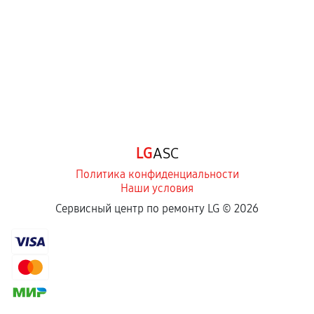
Самостоятельный ремонт или вмешательство
третьих лиц.
Естественный износ деталей, если иное не
предусмотрено отдельно.
Обращение после окончания гарантийного
срока.
Программные сбои, если это не указано в
LG
ASC
отдельных условиях.
Политика конфиденциальности
Наши условия
Если комплектующие куплены
Сервисный центр по ремонту LG ©
2026
самостоятельно
Гарантия на выполненные работы может
сохраняться полностью или частично, если
соблюдены следующие условия:
Предоставленные детали подходят по