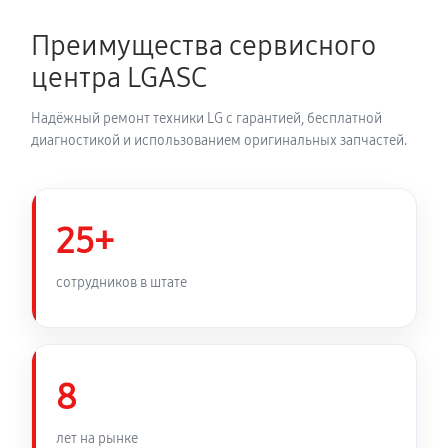
1950 руб
150 минут
Преимущества сервисного
Замена динамика аудиосистемы LG SH7B
центра LGASC
980 руб
60 минут
Надёжный ремонт техники LG с гарантией, бесплатной
Обновление ПО аудиосистемы LG SH7B
диагностикой и использованием оригинальных запчастей.
460 руб
30 минут
Замена корпуса аудиосистемы LG SH7B
25+
910 руб
90 минут
сотрудников в штате
Замена кабеля питания
590 руб
45 минут
8
лет на рынке