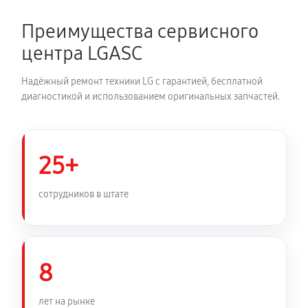
1800 руб
150 минут
Преимущества сервисного
Замена динамика аудиосистемы LG SH5B
центра LGASC
900 руб
60 минут
Надёжный ремонт техники LG с гарантией, бесплатной
Обновление ПО аудиосистемы LG SH5B
диагностикой и использованием оригинальных запчастей.
420 руб
30 минут
Замена корпуса аудиосистемы LG SH5B
25+
840 руб
90 минут
сотрудников в штате
Замена кабеля питания
540 руб
45 минут
8
лет на рынке