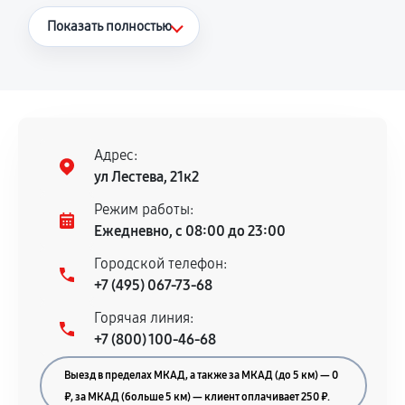
Что считается гарантийным случаем
Показать полностью
Повторное возникновение неисправности,
напрямую связанной с выполненным
ремонтом.
Поломка установленной детали при
нормальной эксплуатации в течение
Адрес:
гарантийного срока.
ул Лестева, 21к2
Несоответствие комплектующей заявленным
Режим работы:
техническим характеристикам.
Ежедневно, с 08:00 до 23:00
Городской телефон:
+7 (495) 067-73-68
Документы для подтверждения
Горячая линия:
гарантии
+7 (800) 100-46-68
Гарантийный талон.
Выезд в пределах МКАД, а также за МКАД (до 5 км) — 0
Акт выполненных работ с датой, перечнем
₽, за МКАД (больше 5 км) — клиент оплачивает 250 ₽.