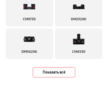
CM9730
DM2520K
DM5420K
CM4530
Показать всё