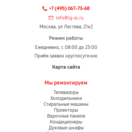
техническим параметрам и не имеют внешних
+7 (495) 067-73-68
дефектов.
info@lg-sc.ru
Установка была выполнена нашим сервисным
Москва, ул Лестева, 21к2
центром.
При этом гарантия на сами комплектующие
Режим работы
остается на стороне производителя или
Ежедневно, с 08:00 до 23:00
продавца. За качество сторонних деталей
Приём заявок круглосуточно
сервисный центр ответственности не несет.
Карта сайта
Мы ремонтируем
Телевизоры
Холодильники
Стиральные машины
Проекторы
Варочные панели
Кондиционеры
Духовые шкафы