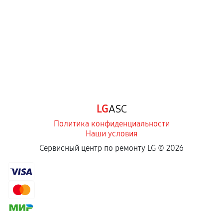
Самостоятельный ремонт или вмешательство
третьих лиц.
Естественный износ деталей, если иное не
предусмотрено отдельно.
Обращение после окончания гарантийного
срока.
Программные сбои, если это не указано в
LG
ASC
отдельных условиях.
Политика конфиденциальности
Наши условия
Если комплектующие куплены
Сервисный центр по ремонту LG ©
2026
самостоятельно
Гарантия на выполненные работы может
сохраняться полностью или частично, если
соблюдены следующие условия:
Предоставленные детали подходят по