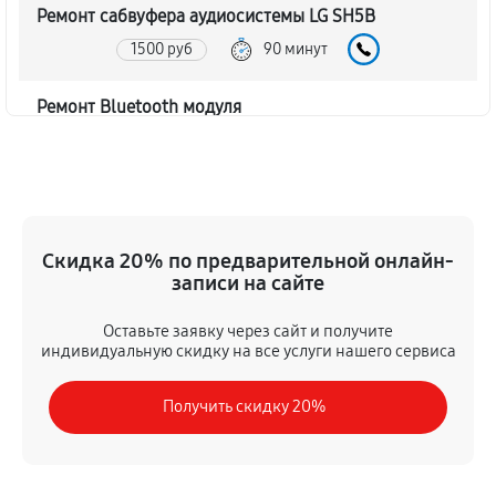
Ремонт сабвуфера аудиосистемы LG SH5B
1500 руб
90 минут
Ремонт Bluetooth модуля
1080 руб
60 минут
Чистка контактов аудиосистемы LG SH5B
480 руб
45 минут
Скидка 20% по предварительной онлайн-
записи на сайте
Замена шлейфа аудиосистемы LG SH5B
900 руб
50 минут
Оставьте заявку через сайт и получите
индивидуальную скидку на все услуги нашего сервиса
Замена разъема питания
Получить скидку 20%
600 руб
40 минут
Восстановление после попадания влаги