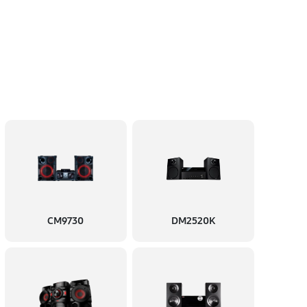
CM9730
DM2520K