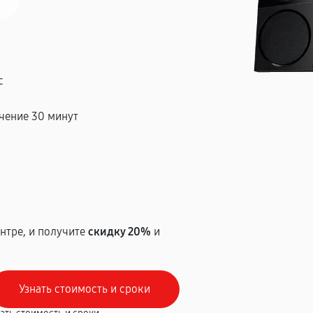
с
чение 30 минут
т
нтре, и получите
скидку 20%
и