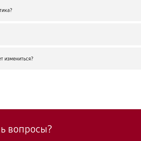
тика?
т измениться?
сь вопросы?