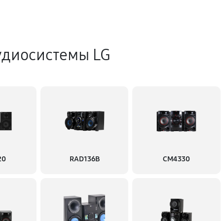
удиосистемы LG
20
RAD136B
CM4330