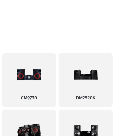
CM9730
DM2520K