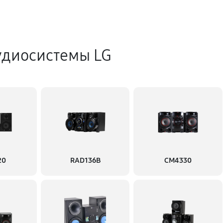
удиосистемы LG
20
RAD136B
CM4330