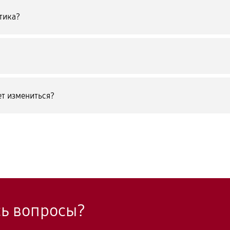
тика?
т измениться?
сь вопросы?