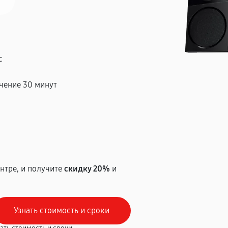
с
чение 30 минут
т
нтре, и получите
скидку 20%
и