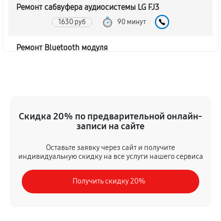
Ремонт сабвуфера аудиосистемы LG FJ3
1630 руб
90 минут
Ремонт Bluetooth модуля
1170 руб
60 минут
Чистка контактов аудиосистемы LG FJ3
520 руб
45 минут
Скидка 20% по предварительной онлайн-
записи на сайте
Замена шлейфа аудиосистемы LG FJ3
980 руб
50 минут
Оставьте заявку через сайт и получите
индивидуальную скидку на все услуги нашего сервиса
Замена разъема питания
Получить скидку 20%
650 руб
40 минут
Восстановление после попадания влаги