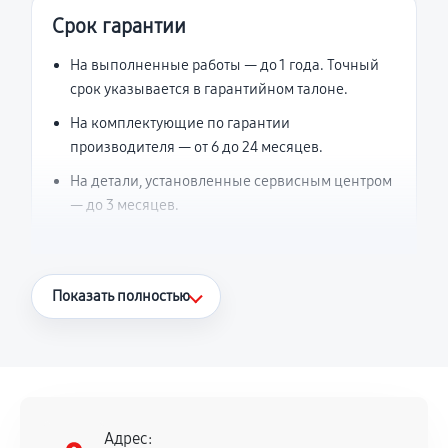
Срок гарантии
На выполненные работы — до 1 года. Точный
срок указывается в гарантийном талоне.
На комплектующие по гарантии
производителя — от 6 до 24 месяцев.
На детали, установленные сервисным центром
— до 3 месяцев.
Что считается гарантийным случаем
Показать полностью
Повторное возникновение неисправности,
напрямую связанной с выполненным
ремонтом.
Поломка установленной детали при
нормальной эксплуатации в течение
Адрес: