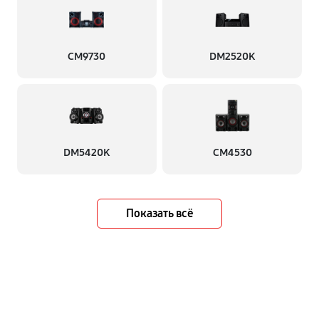
CM9730
DM2520K
DM5420K
CM4530
Показать всё