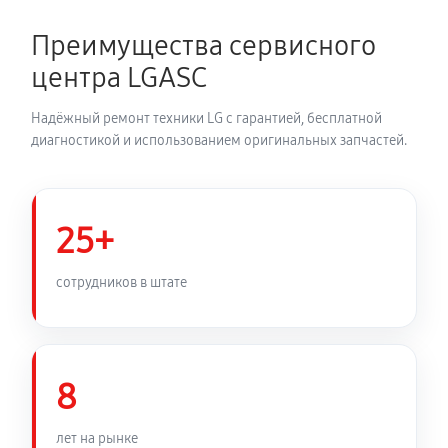
1950 руб
150 минут
Преимущества сервисного
Замена динамика аудиосистемы LG FJ3
центра LGASC
980 руб
60 минут
Надёжный ремонт техники LG с гарантией, бесплатной
Обновление ПО аудиосистемы LG FJ3
диагностикой и использованием оригинальных запчастей.
460 руб
30 минут
Замена корпуса аудиосистемы LG FJ3
25+
910 руб
90 минут
сотрудников в штате
Замена кабеля питания
590 руб
45 минут
8
лет на рынке