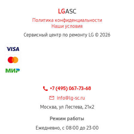
Программные сбои, если это не указано в
LG
ASC
отдельных условиях.
Политика конфиденциальности
Наши условия
Если комплектующие куплены
Сервисный центр по ремонту LG ©
2026
самостоятельно
Гарантия на выполненные работы может
сохраняться полностью или частично, если
соблюдены следующие условия:
Предоставленные детали подходят по
техническим параметрам и не имеют внешних
+7 (495) 067-73-68
дефектов.
info@lg-sc.ru
Установка была выполнена нашим сервисным
Москва, ул Лестева, 21к2
центром.
При этом гарантия на сами комплектующие
Режим работы
остается на стороне производителя или
Ежедневно, с 08:00 до 23:00
продавца. За качество сторонних деталей