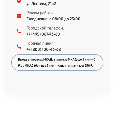
гарантийного срока.
ул Лестева, 21к2
Несоответствие комплектующей заявленным
Режим работы:
техническим характеристикам.
Ежедневно, с 08:00 до 23:00
Городской телефон:
+7 (495) 067-73-68
Документы для подтверждения
Горячая линия:
гарантии
+7 (800) 100-46-68
Гарантийный талон.
Выезд в пределах МКАД, а также за МКАД (до 5 км) — 0
Акт выполненных работ с датой, перечнем
₽, за МКАД (больше 5 км) — клиент оплачивает 250 ₽.
услуг и сроком гарантии.
Документы на установленные комплектующие
и кассовый чек.
Расширенная гарантия