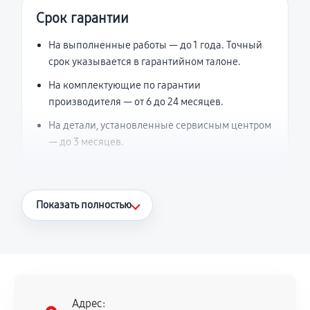
Срок гарантии
На выполненные работы — до 1 года. Точный
срок указывается в гарантийном талоне.
На комплектующие по гарантии
производителя — от 6 до 24 месяцев.
На детали, установленные сервисным центром
— до 3 месяцев.
Что считается гарантийным случаем
Показать полностью
Повторное возникновение неисправности,
напрямую связанной с выполненным
ремонтом.
Поломка установленной детали при
нормальной эксплуатации в течение
Адрес: