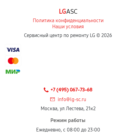
Программные сбои, если это не указано в
LG
ASC
отдельных условиях.
Политика конфиденциальности
Наши условия
Если комплектующие куплены
Сервисный центр по ремонту LG ©
2026
самостоятельно
Гарантия на выполненные работы может
сохраняться полностью или частично, если
соблюдены следующие условия:
Предоставленные детали подходят по
техническим параметрам и не имеют внешних
+7 (495) 067-73-68
дефектов.
info@lg-sc.ru
Установка была выполнена нашим сервисным
Москва, ул Лестева, 21к2
центром.
При этом гарантия на сами комплектующие
Режим работы
остается на стороне производителя или
Ежедневно, с 08:00 до 23:00
продавца. За качество сторонних деталей