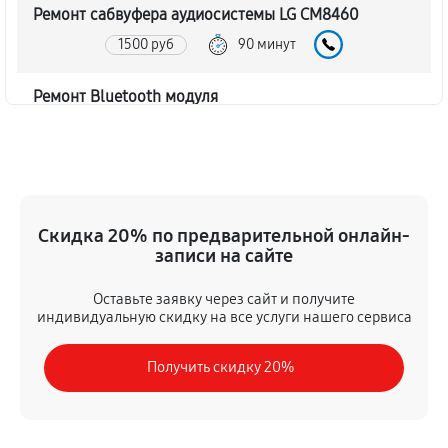
Ремонт сабвуфера аудиосистемы LG CM8460
1500 руб
90 минут
Ремонт Bluetooth модуля
1080 руб
60 минут
Чистка контактов аудиосистемы LG CM8460
480 руб
45 минут
Скидка 20% по предварительной онлайн-
записи на сайте
Замена шлейфа аудиосистемы LG CM8460
900 руб
50 минут
Оставьте заявку через сайт и получите
индивидуальную скидку на все услуги нашего сервиса
Замена разъема питания
Получить скидку 20%
600 руб
40 минут
Восстановление после попадания влаги