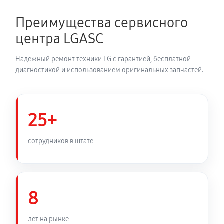
1800 руб
150 минут
Преимущества сервисного
Замена динамика аудиосистемы LG CM8460
центра LGASC
900 руб
60 минут
Надёжный ремонт техники LG с гарантией, бесплатной
Обновление ПО аудиосистемы LG CM8460
диагностикой и использованием оригинальных запчастей.
420 руб
30 минут
Замена корпуса аудиосистемы LG CM8460
25+
840 руб
90 минут
сотрудников в штате
Замена кабеля питания
540 руб
45 минут
8
лет на рынке