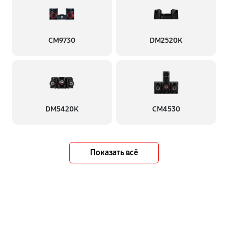
CM9730
DM2520K
DM5420K
CM4530
Показать всё