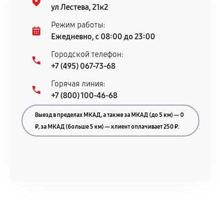
гарантийного срока.
ул Лестева, 21к2
Несоответствие комплектующей заявленным
Режим работы:
техническим характеристикам.
Ежедневно, с 08:00 до 23:00
Городской телефон:
+7 (495) 067-73-68
Документы для подтверждения
Горячая линия:
гарантии
+7 (800) 100-46-68
Гарантийный талон.
Выезд в пределах МКАД, а также за МКАД (до 5 км) — 0
Акт выполненных работ с датой, перечнем
₽, за МКАД (больше 5 км) — клиент оплачивает 250 ₽.
услуг и сроком гарантии.
Документы на установленные комплектующие
и кассовый чек.
Расширенная гарантия