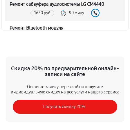
Ремонт сабвуфера аудиосистемы LG CM4440
1630 руб
90 минут
Ремонт Bluetooth модуля
1170 руб
60 минут
Чистка контактов аудиосистемы LG CM4440
520 руб
45 минут
Скидка 20% по предварительной онлайн-
записи на сайте
Замена шлейфа аудиосистемы LG CM4440
980 руб
50 минут
Оставьте заявку через сайт и получите
индивидуальную скидку на все услуги нашего сервиса
Замена разъема питания
Получить скидку 20%
650 руб
40 минут
Восстановление после попадания влаги