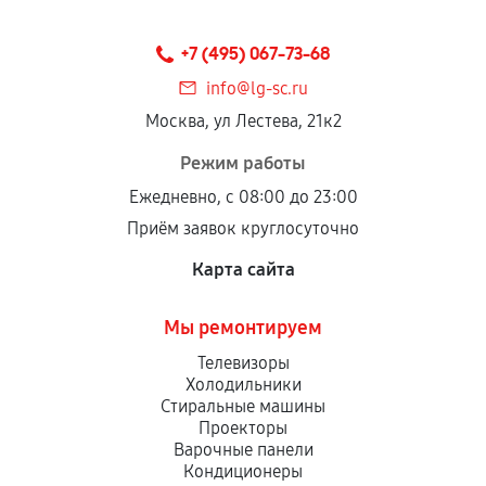
Предоставленные детали подходят по
техническим параметрам и не имеют внешних
+7 (495) 067-73-68
дефектов.
info@lg-sc.ru
Установка была выполнена нашим сервисным
Москва, ул Лестева, 21к2
центром.
При этом гарантия на сами комплектующие
Режим работы
остается на стороне производителя или
Ежедневно, с 08:00 до 23:00
продавца. За качество сторонних деталей
Приём заявок круглосуточно
сервисный центр ответственности не несет.
Карта сайта
Мы ремонтируем
Телевизоры
Холодильники
Стиральные машины
Проекторы
Варочные панели
Кондиционеры