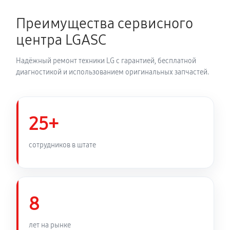
1950 руб
150 минут
Преимущества сервисного
Замена динамика аудиосистемы LG CM4440
центра LGASC
980 руб
60 минут
Надёжный ремонт техники LG с гарантией, бесплатной
Обновление ПО аудиосистемы LG CM4440
диагностикой и использованием оригинальных запчастей.
460 руб
30 минут
Замена корпуса аудиосистемы LG CM4440
25+
910 руб
90 минут
сотрудников в штате
Замена кабеля питания
590 руб
45 минут
8
лет на рынке