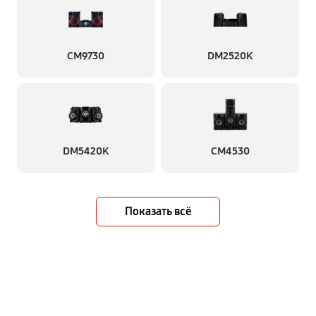
CM9730
DM2520K
DM5420K
CM4530
Показать всё