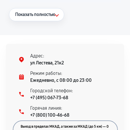
Что считается гарантийным случаем
Показать полностью
Повторное возникновение неисправности,
напрямую связанной с выполненным
ремонтом.
Поломка установленной детали при
нормальной эксплуатации в течение
Адрес:
гарантийного срока.
ул Лестева, 21к2
Несоответствие комплектующей заявленным
Режим работы:
техническим характеристикам.
Ежедневно, с 08:00 до 23:00
Городской телефон:
+7 (495) 067-73-68
Документы для подтверждения
Горячая линия:
гарантии
+7 (800) 100-46-68
Гарантийный талон.
Выезд в пределах МКАД, а также за МКАД (до 5 км) — 0