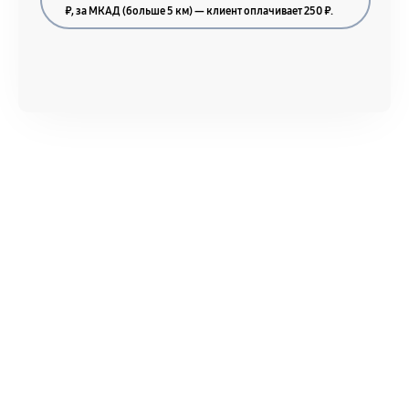
Акт выполненных работ с датой, перечнем
₽, за МКАД (больше 5 км) — клиент оплачивает 250 ₽.
услуг и сроком гарантии.
Документы на установленные комплектующие
и кассовый чек.
Расширенная гарантия
В некоторых случаях возможно оформление
расширенной гарантии. Стоимость, сроки и
условия продления согласовываются отдельно и
фиксируются в документах.
Когда гарантия не действует
Нарушение правил эксплуатации,
механические повреждения, попадание влаги,