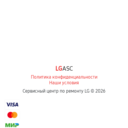
перегрев, коррозия.
Самостоятельный ремонт или вмешательство
третьих лиц.
Естественный износ деталей, если иное не
предусмотрено отдельно.
Обращение после окончания гарантийного
срока.
Программные сбои, если это не указано в
LG
ASC
отдельных условиях.
Политика конфиденциальности
Наши условия
Если комплектующие куплены
Сервисный центр по ремонту LG ©
2026
самостоятельно
Гарантия на выполненные работы может
сохраняться полностью или частично, если
соблюдены следующие условия: