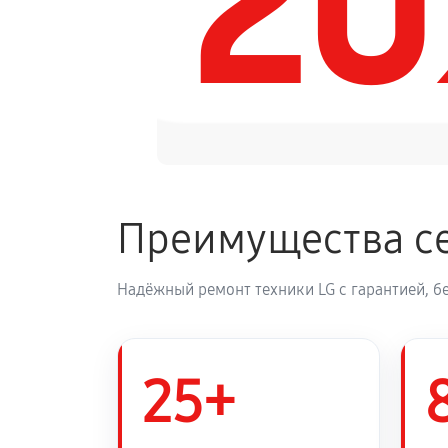
2
Замена динамика аудиосистемы L
Обновление ПО аудиосистемы LG
Замена корпуса аудиосистемы LG
Преимущества се
Замена кабеля питания
Надёжный ремонт техники LG с гарантией, б
25+