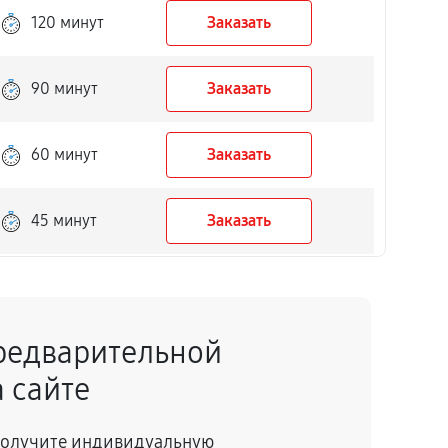
120 минут
Заказать
90 минут
Заказать
60 минут
Заказать
45 минут
Заказать
50 минут
Заказать
редварительной
40 минут
Заказать
 сайте
150 минут
Заказать
 получите индивидуальную