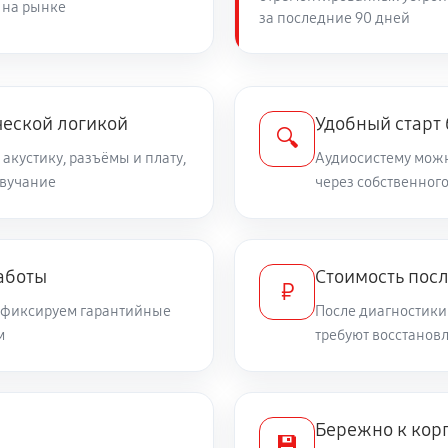
 на рынке
за последние 90 дней
ческой логикой
Удобный старт
🔍
 акустику, разъёмы и плату,
Аудиосистему можн
звучание
через собственного
аботы
Стоимость пос
₽
и фиксируем гарантийные
После диагностики
м
требуют восстанов
Бережно к корп
💾