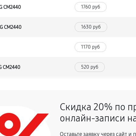
1760 руб
LG CM2440
1630 руб
LG CM2440
1170 руб
520 руб
LG CM2440
980 руб
 CM2440
Скидка 20% по п
650 руб
онлайн-записи на
1950 руб
влаги
Оставьте заявку через сайт и