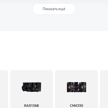
Показать ещё
RAD136B
CM4330