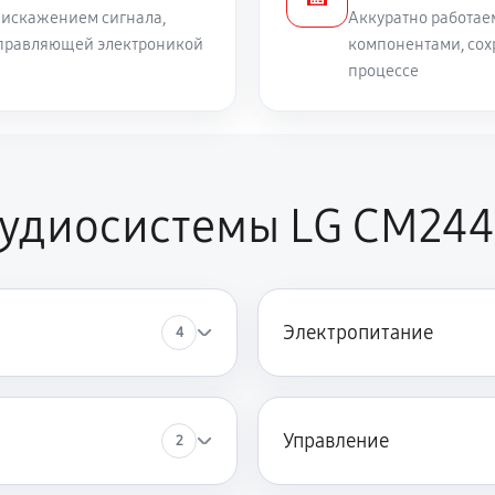
 искажением сигнала,
Аккуратно работае
 управляющей электроникой
компонентами, сох
процессе
аудиосистемы LG CM24
Электропитание
4
Управление
2