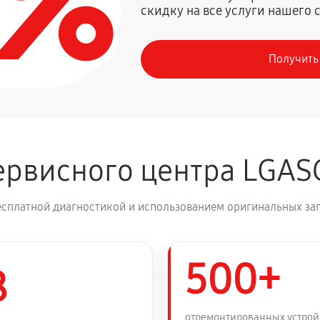
0%
скидку на все услуги нашего 
980 руб
G CM2440
Получить
460 руб
 CM2440
910 руб
 CM2440
рвисного центра LGAS
590 руб
есплатной диагностикой и использованием оригинальных зап
500+
8
отремонтированных устрой