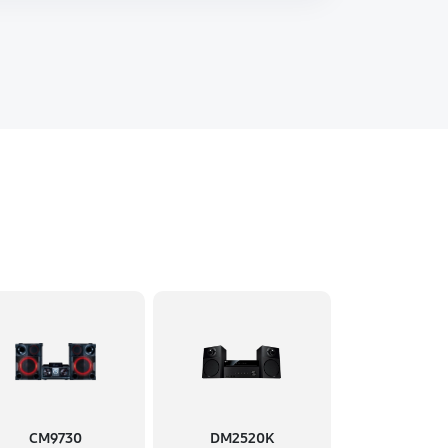
CM9730
DM2520K