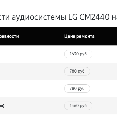
ти аудиосистемы LG CM2440 на
равности
Цена ремонта
1630 руб
780 руб
780 руб
1560 руб
ия)