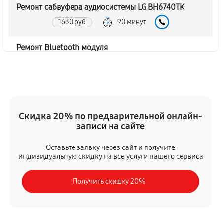
Ремонт сабвуфера аудиосистемы LG BH6740TK
1630 руб
90 минут
Ремонт Bluetooth модуля
1170 руб
60 минут
Чистка контактов аудиосистемы LG BH6740TK
520 руб
45 минут
Скидка 20% по предварительной онлайн-
записи на сайте
Замена шлейфа аудиосистемы LG BH6740TK
980 руб
50 минут
Оставьте заявку через сайт и получите
индивидуальную скидку на все услуги нашего сервиса
Замена разъема питания
Получить скидку 20%
650 руб
40 минут
Восстановление после попадания влаги