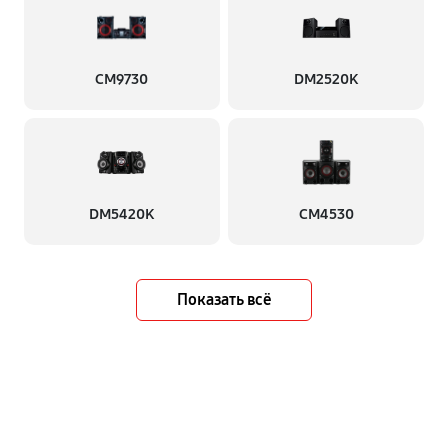
CM9730
DM2520K
DM5420K
CM4530
Показать всё