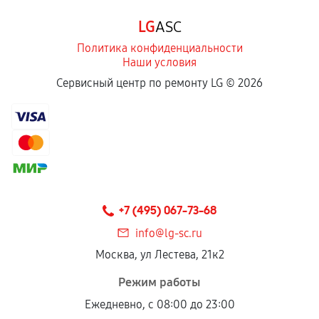
Программные сбои, если это не указано в
LG
ASC
отдельных условиях.
Политика конфиденциальности
Наши условия
Если комплектующие куплены
Сервисный центр по ремонту LG ©
2026
самостоятельно
Гарантия на выполненные работы может
сохраняться полностью или частично, если
соблюдены следующие условия:
Предоставленные детали подходят по
техническим параметрам и не имеют внешних
+7 (495) 067-73-68
дефектов.
info@lg-sc.ru
Установка была выполнена нашим сервисным
Москва, ул Лестева, 21к2
центром.
При этом гарантия на сами комплектующие
Режим работы
остается на стороне производителя или
Ежедневно, с 08:00 до 23:00
продавца. За качество сторонних деталей