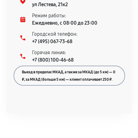
гарантийного срока.
ул Лестева, 21к2
Несоответствие комплектующей заявленным
Режим работы:
техническим характеристикам.
Ежедневно, с 08:00 до 23:00
Городской телефон:
+7 (495) 067-73-68
Документы для подтверждения
Горячая линия:
гарантии
+7 (800) 100-46-68
Гарантийный талон.
Выезд в пределах МКАД, а также за МКАД (до 5 км) — 0
Акт выполненных работ с датой, перечнем
₽, за МКАД (больше 5 км) — клиент оплачивает 250 ₽.
услуг и сроком гарантии.
Документы на установленные комплектующие
и кассовый чек.
Расширенная гарантия