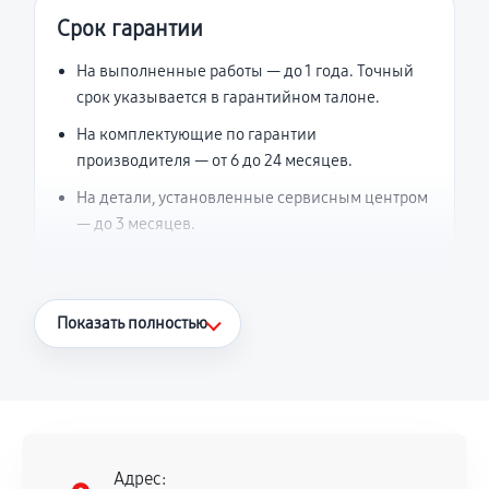
Срок гарантии
На выполненные работы — до 1 года. Точный
срок указывается в гарантийном талоне.
На комплектующие по гарантии
производителя — от 6 до 24 месяцев.
На детали, установленные сервисным центром
— до 3 месяцев.
Что считается гарантийным случаем
Показать полностью
Повторное возникновение неисправности,
напрямую связанной с выполненным
ремонтом.
Поломка установленной детали при
нормальной эксплуатации в течение
Адрес: