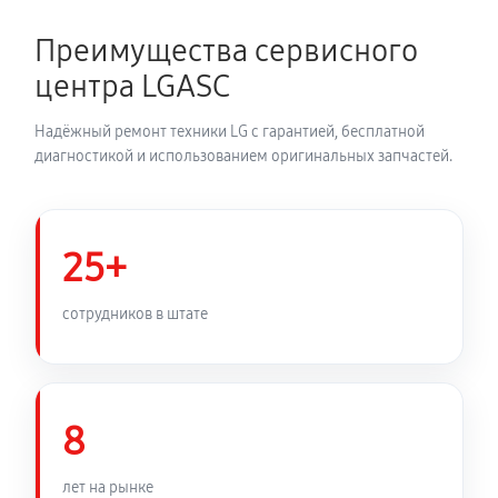
1950 руб
150 минут
Преимущества сервисного
Замена динамика аудиосистемы LG BH6740TK
центра LGASC
980 руб
60 минут
Надёжный ремонт техники LG с гарантией, бесплатной
Обновление ПО аудиосистемы LG BH6740TK
диагностикой и использованием оригинальных запчастей.
460 руб
30 минут
Замена корпуса аудиосистемы LG BH6740TK
25+
910 руб
90 минут
сотрудников в штате
Замена кабеля питания
590 руб
45 минут
8
лет на рынке