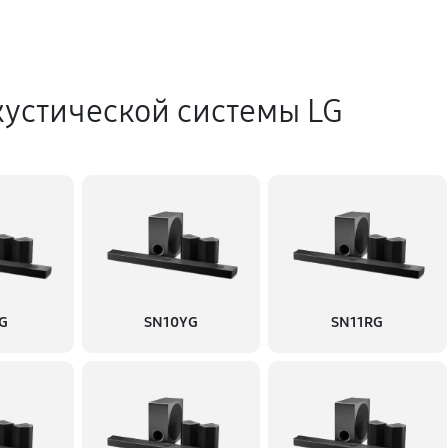
устической системы LG
G
SN10YG
SN11RG