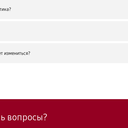
тика?
т измениться?
сь вопросы?