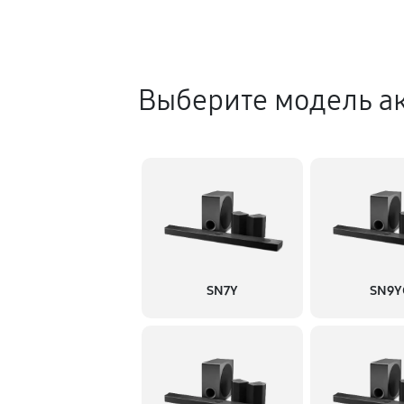
Выберите модель ак
SN7Y
SN9Y